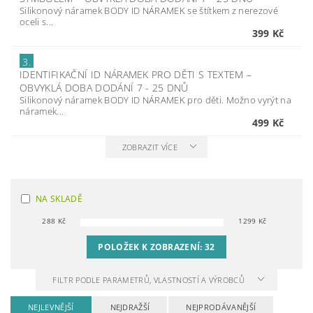
Silikonový náramek BODY ID NÁRAMEK se štítkem z nerezové
oceli s...
399 Kč
3.
IDENTIFIKAČNÍ ID NÁRAMEK PRO DĚTI S TEXTEM
–
OBVYKLÁ DOBA DODÁNÍ 7 - 25 DNŮ
Silikonový náramek BODY ID NÁRAMEK pro děti. Možno vyrýt na
náramek...
499 Kč
ZOBRAZIT VÍCE
NA SKLADĚ
288
Kč
1299
Kč
POLOŽEK K ZOBRAZENÍ:
32
FILTR PODLE PARAMETRŮ, VLASTNOSTÍ A VÝROBCŮ
NEJLEVNĚJŠÍ
NEJDRAŽŠÍ
NEJPRODÁVANĚJŠÍ