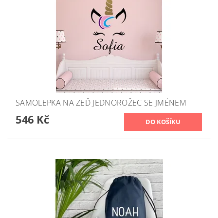
SAMOLEPKA NA ZEĎ JEDNOROŽEC SE JMÉNEM
546 Kč