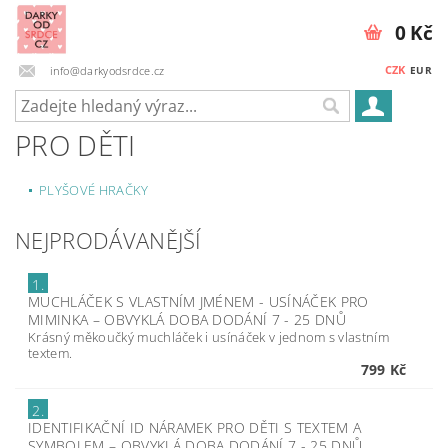
0 Kč
CZK
info@darkyodsrdce.cz
EUR
PRO DĚTI
PLYŠOVÉ HRAČKY
NEJPRODÁVANĚJŠÍ
1.
MUCHLÁČEK S VLASTNÍM JMÉNEM - USÍNÁČEK PRO
MIMINKA
–
OBVYKLÁ DOBA DODÁNÍ 7 - 25 DNŮ
Krásný měkoučký muchláček i usínáček v jednom s vlastním
textem.
799 Kč
2.
IDENTIFIKAČNÍ ID NÁRAMEK PRO DĚTI S TEXTEM A
SYMBOLEM
–
OBVYKLÁ DOBA DODÁNÍ 7 - 25 DNŮ