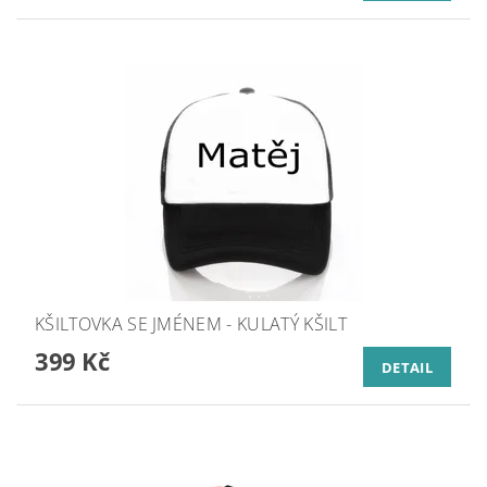
KŠILTOVKA SE JMÉNEM - KULATÝ KŠILT
399 Kč
DETAIL