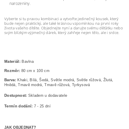
narozeniny.
Vyberte si tu pravou kombinaci a vytvořte jedinečný kousek, který
bude nejen praktický, ale také krásnou vzpomínkou na první roky
života vašeho dítěte. Objednejte nyní a darujte svému děťátku nebo
svým blízkým výjimečný dárek, který zahřeje nejen tělo, ale i srdce.
Materiál:
 Bavlna
Rozměr:
 80 cm x 100 cm
Barva:
Khaki, Bílá, Šedá, Světle modrá, Světle růžová, Žlutá,
Hnědá, Tmavě modrá, Tmavě růžová, Tyrkysová
Dostupnost:
Skladem u dodavatele
Termín dodání:
7 - 25 dní
JAK OBJEDNAT?