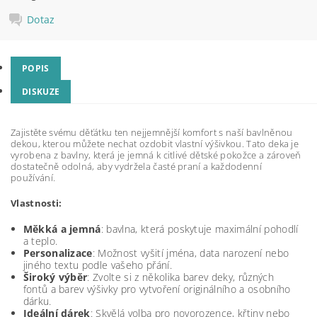
Dotaz
POPIS
DISKUZE
Zajistěte svému děťátku ten nejjemnější komfort s naší bavlněnou
dekou, kterou můžete nechat ozdobit vlastní výšivkou. Tato deka je
vyrobena z bavlny, která je jemná k citlivé dětské pokožce a zároveň
dostatečně odolná, aby vydržela časté praní a každodenní
používání.
Vlastnosti:
Měkká a jemná
: bavlna, která poskytuje maximální pohodlí
a teplo.
Personalizace
: Možnost vyšití jména, data narození nebo
jiného textu podle vašeho přání.
Široký výběr
: Zvolte si z několika barev deky, různých
fontů a barev výšivky pro vytvoření originálního a osobního
dárku.
Ideální dárek
: Skvělá volba pro novorozence, křtiny nebo