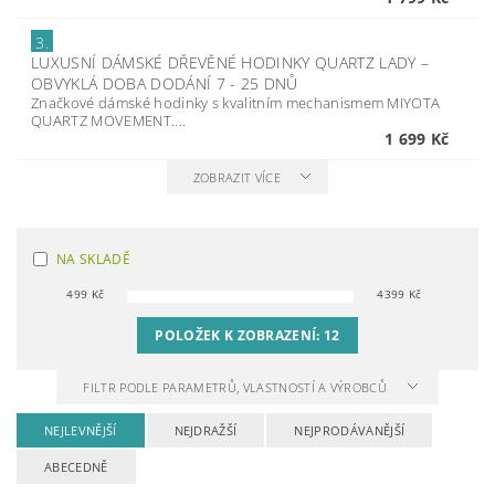
3.
LUXUSNÍ DÁMSKÉ DŘEVĚNÉ HODINKY QUARTZ LADY
–
OBVYKLÁ DOBA DODÁNÍ 7 - 25 DNŮ
Značkové dámské hodinky s kvalitním mechanismem MIYOTA
QUARTZ MOVEMENT....
1 699 Kč
ZOBRAZIT VÍCE
NA SKLADĚ
499
Kč
4399
Kč
POLOŽEK K ZOBRAZENÍ:
12
FILTR PODLE PARAMETRŮ, VLASTNOSTÍ A VÝROBCŮ
NEJLEVNĚJŠÍ
NEJDRAŽŠÍ
NEJPRODÁVANĚJŠÍ
ABECEDNĚ