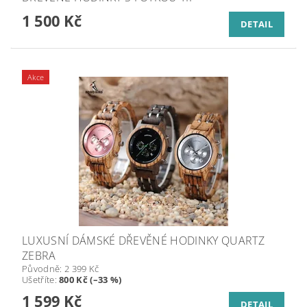
1 500 Kč
DETAIL
Akce
LUXUSNÍ DÁMSKÉ DŘEVĚNÉ HODINKY QUARTZ
ZEBRA
Původně:
2 399 Kč
Ušetříte
:
800 Kč (–33 %)
1 599 Kč
DETAIL