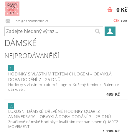
0 Kč
CZK
info@darkyodsrdce.cz
EUR
DÁMSKÉ
NEJPRODÁVANĚJŠÍ
1.
HODINKY S VLASTNÍM TEXTEM ČI LOGEM
–
OBVYKLÁ
DOBA DODÁNÍ 7 - 25 DNŮ
Hodinky s vlastním textem či logem. Kožený řemínek. Baleno v
dárkové...
499 Kč
2.
LUXUSNÍ DÁMSKÉ DŘEVĚNÉ HODINKY QUARTZ
ANNIVERSARY
–
OBVYKLÁ DOBA DODÁNÍ 7 - 25 DNŮ
Značkové dámské hodinky s kvalitním mechanismem QUARTZ
MOVEMENT....
1 799 Kč