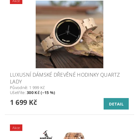
Akce
LUXUSNÍ DÁMSKÉ DŘEVĚNÉ HODINKY QUARTZ
LADY
Původně:
1 999 Kč
Ušetříte
:
300 Kč (–15 %)
1 699 Kč
DETAIL
Akce