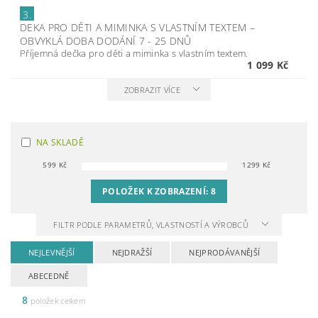
3.
DEKA PRO DĚTI A MIMINKA S VLASTNÍM TEXTEM
–
OBVYKLÁ DOBA DODÁNÍ 7 - 25 DNŮ
Příjemná dečka pro děti a miminka s vlastním textem.
1 099 Kč
ZOBRAZIT VÍCE
NA SKLADĚ
599
Kč
1299
Kč
POLOŽEK K ZOBRAZENÍ:
8
FILTR PODLE PARAMETRŮ, VLASTNOSTÍ A VÝROBCŮ
NEJLEVNĚJŠÍ
NEJDRAŽŠÍ
NEJPRODÁVANĚJŠÍ
ABECEDNĚ
8
položek celkem