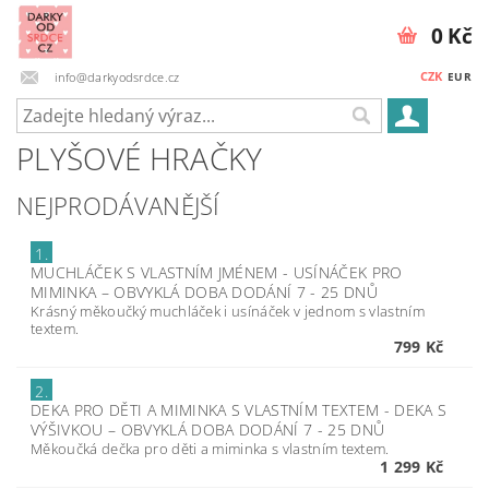
0 Kč
CZK
info@darkyodsrdce.cz
EUR
PLYŠOVÉ HRAČKY
NEJPRODÁVANĚJŠÍ
1.
MUCHLÁČEK S VLASTNÍM JMÉNEM - USÍNÁČEK PRO
MIMINKA
–
OBVYKLÁ DOBA DODÁNÍ 7 - 25 DNŮ
Krásný měkoučký muchláček i usínáček v jednom s vlastním
textem.
799 Kč
2.
DEKA PRO DĚTI A MIMINKA S VLASTNÍM TEXTEM - DEKA S
VÝŠIVKOU
–
OBVYKLÁ DOBA DODÁNÍ 7 - 25 DNŮ
Měkoučká dečka pro děti a miminka s vlastním textem.
1 299 Kč