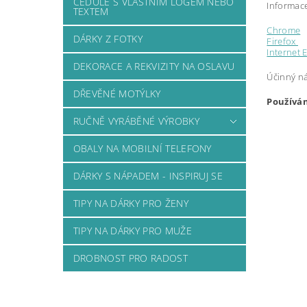
CEDULE S VLASTNÍM LOGEM NEBO
Informace
TEXTEM
Chrome
DÁRKY Z FOTKY
Firefox
Internet 
DEKORACE A REKVIZITY NA OSLAVU
Účinný ná
DŘEVĚNÉ MOTÝLKY
Používán
RUČNĚ VYRÁBĚNÉ VÝROBKY
OBALY NA MOBILNÍ TELEFONY
DÁRKY S NÁPADEM - INSPIRUJ SE
TIPY NA DÁRKY PRO ŽENY
TIPY NA DÁRKY PRO MUŽE
DROBNOST PRO RADOST