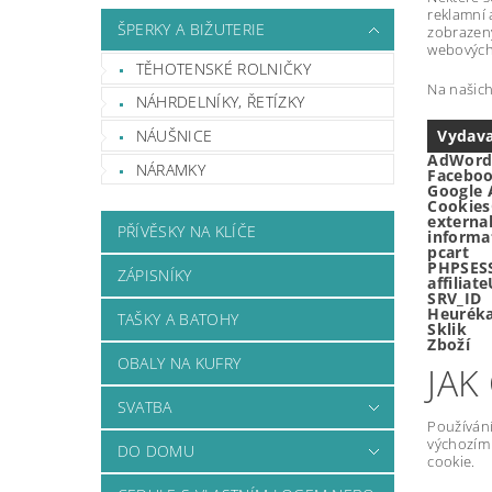
reklamní 
ŠPERKY A BIŽUTERIE
zobrazen
webových 
TĚHOTENSKÉ ROLNIČKY
Na našich
NÁHRDELNÍKY, ŘETÍZKY
NÁUŠNICE
Vydava
AdWord
NÁRAMKY
Facebo
Google 
Cookie
externa
PŘÍVĚSKY NA KLÍČE
informa
pcart
PHPSES
ZÁPISNÍKY
affilia
SRV_ID
Heurék
TAŠKY A BATOHY
Sklik
Zboží
OBALY NA KUFRY
JAK
SVATBA
Používání
výchozím 
DO DOMU
cookie.