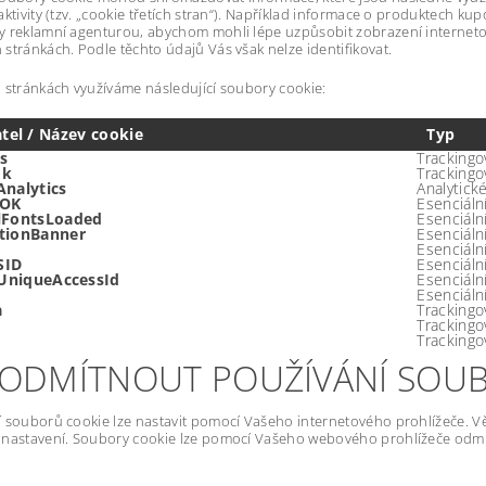
aktivity (tzv. „cookie třetích stran“). Například informace o produktech 
y reklamní agenturou, abychom mohli lépe uzpůsobit zobrazení interne
stránkách. Podle těchto údajů Vás však nelze identifikovat.
 stránkách využíváme následující soubory cookie:
tel / Název cookie
Typ
s
Trackingo
ok
Trackingo
Analytics
Analytick
sOK
Esenciáln
lFontsLoaded
Esenciáln
tionBanner
Esenciáln
Esenciáln
SID
Esenciáln
teUniqueAccessId
Esenciáln
Esenciáln
a
Trackingo
Trackingo
Trackingo
 ODMÍTNOUT POUŽÍVÁNÍ SOU
 souborů cookie lze nastavit pomocí Vašeho internetového prohlížeče. Vět
nastavení. Soubory cookie lze pomocí Vašeho webového prohlížeče odmít