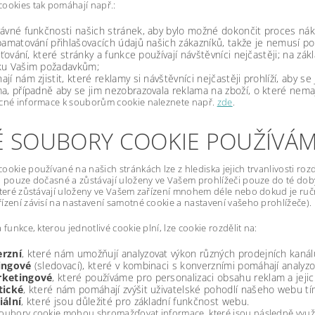
ookies tak pomáhají např.:
ávné funkčnosti našich stránek, aby bylo možné dokončit proces ná
pamatování přihlašovacích údajů našich zákazníků, takže je nemusí p
išťování, které stránky a funkce používají návštěvníci nejčastěji; na 
ku Vašim požadavkům;
jí nám zjistit, které reklamy si návštěvníci nejčastěji prohlíží, aby s
a, případně aby se jim nezobrazovala reklama na zboží, o které nemaj
ecné informace k souborům cookie naleznete např.
zde
.
É SOUBORY COOKIE POUŽÍVÁM
ookie používané na našich stránkách lze z hlediska jejich trvanlivosti rozd
u pouze dočasné a zůstávají uloženy ve Vašem prohlížeči pouze do té doby
které zůstávají uloženy ve Vašem zařízení mnohem déle nebo dokud je r
ízení závisí na nastavení samotné cookie a nastavení vašeho prohlížeče).
 funkce, kterou jednotlivé cookie plní, lze cookie rozdělit na:
rzní
, které nám umožňují analyzovat výkon různých prodejních kanál
ingové
(sledovací), které v kombinaci s konverzními pomáhají analyzo
rketingové
, které používáme pro personalizaci obsahu reklam a jeji
tické
, které nám pomáhají zvýšit uživatelské pohodlí našeho webu tím,
iální
, které jsou důležité pro základní funkčnost webu.
oubory cookie mohou shromažďovat informace, které jsou následně využit