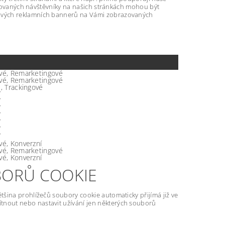
kupovaných návštěvníky na našich stránkách mohou být
tových reklamních bannerů na Vámi zobrazovaných
vé, Remarketingové
vé, Remarketingové
é, Trackingové
í
í
í
í
í
í
í
vé, Konverzní
vé, Remarketingové
vé, Konverzní
BORŮ COOKIE
šina prohlížečů soubory cookie automaticky přijímá již ve
nout nebo nastavit užívání jen některých souborů