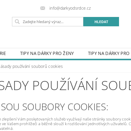
info@darkyodsrdce.cz
RIE
TIPY NA DÁRKY PRO ŽENY
TIPY NA DÁRKY PRO
URY Z FOTKY
HODINKY
OBLEČENÍ
PŘÍVĚSKY 
Zásady používání souborů cookies
SVATBA
DO DOMU
CEDULE S VLASTNÍM LOGEM
SADY POUŽÍVÁNÍ SOU
VĚNÉ MOTÝLKY
RUČNĚ VYRÁBĚNÉ VÝROBKY
OBAL
OST PRO RADOST
PROČ NAKUPOVAT U NÁS
KON
JSOU SOUBORY COOKIES:
OBCHODNÍ PODMÍNKY
NAPIŠTE NÁM
ZÁSADY P
 zlepšení Vám poskytovaných služeb využívají naše stránky soubory cooki
 ve Vašem prohlížeči a běžně slouží k rozlišování jednotlivých uživatelů. 
vatelná.