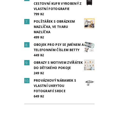
CESTOVNÍ KUFR VYROBENÝ Z
VLASTNÍ FOTOGRAFIE
799 Kč
POLŠTÁŘEK S OBRÁZKEM
MAZLÍČKA, VE TVARU
MAZLÍČKA
499 Kč
OBOJEK PRO PSY SE JMÉNEM A
TELEFONNÍM ČÍSLEM BETTY
449 Kč
OBRAZY S MOTIVEM ZVÍŘÁTEK
DO DĚTSKÉHO POKOJE
249 Kč
PROVÁZKOVÝ NÁRAMEK S
VLASTNÍ UKRYTOU
FOTOGRAFIÍ SRDCE
649 Kč