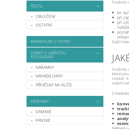
Soubory c
TEXTIL
ke spr
OBLEČENÍ
při za
při zj
OSTATNÍ
nabíd
pomáha
reklam
KARIKATURY Z FOTKY
Další ob
DÁRKY S UKRYTOU
JAK
FOTOGRAFIÍ
NÁRAMKY
Soubory c
které jso
NÁHRDELNÍKY
cookie“, 
vašem zař
PŘÍVĚSKY NA KLÍČE
Z hlediska
HODINKY
konve
track
DÁMSKÉ
rema
analy
PÁNSKÉ
esenc
Některé s