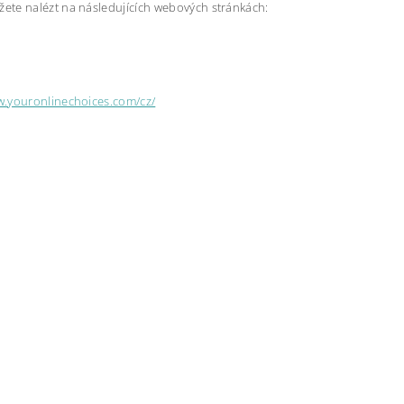
ete nalézt na následujících webových stránkách:
w.youronlinechoices.com/cz/