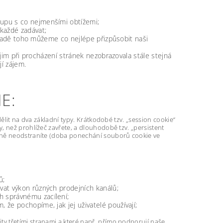
kupu s co nejmenšími obtížemi;
okaždé zadávat;
základě toho můžeme co nejlépe přizpůsobit naši
e jim při procházení stránek nezobrazovala stále stejná
í zájem.
E:
ělit na dva základní typy. Krátkodobé tzv. „session cookie“
, než prohlížeč zavřete, a dlouhodobě tzv. „persistent
učně neodstraníte (doba ponechání souborů cookie ve
ů;
vat výkon různých prodejních kanálů;
ch správnému zacílení;
 že pochopíme, jak jej uživatelé používají;
y třetími stranami a které např. přímo podporují naše