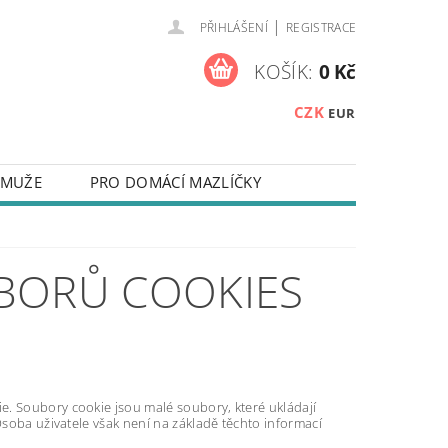
|
PŘIHLÁŠENÍ
REGISTRACE
KOŠÍK:
0 Kč
CZK
EUR
 MUŽE
PRO DOMÁCÍ MAZLÍČKY
NA KLÍČE
ZÁPISNÍKY
 NEBO TEXTEM
BORŮ COOKIES
Y NA MOBILNÍ TELEFONY
TAKTY
OUŽÍVÁNÍ SOUBORŮ COOKIES
e. Soubory cookie jsou malé soubory, které ukládají
Osoba uživatele však není na základě těchto informací