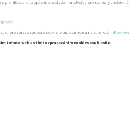
 o prohlížečích a o způsobu nastavení předvoleb pro soubory cookie můž
Explorer
stroj pro správu souborů cookie je též k dispozici na stránkách
http://ww
ím tohoto webu s tímto zpracováním cookies souhlasíte.