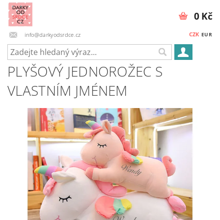
0 Kč
CZK
info@darkyodsrdce.cz
EUR
PLYŠOVÝ JEDNOROŽEC S
VLASTNÍM JMÉNEM