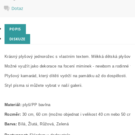
Dotaz
POPIS
DISKUZE
Krásný plyšový jednorožec s vlastním textem. Měkká dětská plyšová h
Možné využít jako dekorace na focení miminek - newborn a rodinné foc
Plyšový kamarád, který dítěti vydrží na památku až do dospělosti. 
Styl písma si můžete vybrat v naší galerii. 
Materiál:
 plyš/PP bavlna
Rozměr:
 30 cm, 60 cm (možno objednat i velikost 40 cm nebo 50 cm, 
Barva:
Bílá, Žlutá, Růžová, Zelená