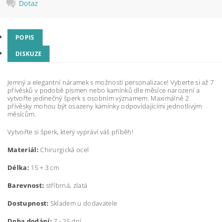
Dotaz
POPIS
DISKUZE
Jemný a elegantní náramek s možností personalizace! Vyberte si až 7
přívěsků v podobě písmen nebo kamínků dle měsíce narození a
vytvořte jedinečný šperk s osobním významem. Maximálně 2
přívěsky mohou být osazeny kamínky odpovídajícími jednotlivým
měsícům.
Vytvořte si šperk, který vypráví váš příběh!
Materiál:
Chirurgická ocel
Délka:
15 + 3 cm
Barevnost:
stříbrná, zlatá
Dostupnost:
Skladem u dodavatele
Doba dodání:
7 - 25 dní