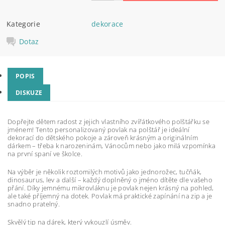
Kategorie
dekorace
Dotaz
POPIS
DISKUZE
Dopřejte dětem radost z jejich vlastního zvířátkového polštářku se
jménem! Tento personalizovaný povlak na polštář je ideální
dekorací do dětského pokoje a zároveň krásným a originálním
dárkem – třeba k narozeninám, Vánocům nebo jako milá vzpomínka
na první spaní ve školce.
Na výběr je několik roztomilých motivů jako jednorožec, tučňák,
dinosaurus, lev a další – každý doplněný o jméno dítěte dle vašeho
přání. Díky jemnému mikrovláknu je povlak nejen krásný na pohled,
ale také příjemný na dotek. Povlak má praktické zapínání na zip a je
snadno pratelný.
Skvělý tip na dárek, který vykouzlí úsměv.