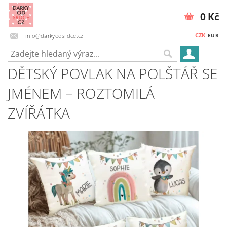
0 Kč
CZK
info@darkyodsrdce.cz
EUR
DĚTSKÝ POVLAK NA POLŠTÁŘ SE
JMÉNEM – ROZTOMILÁ
ZVÍŘÁTKA