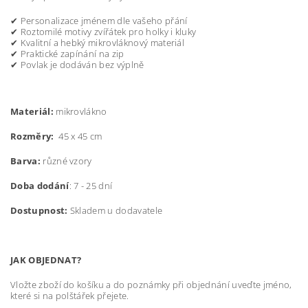
✔ Personalizace jménem dle vašeho přání
✔ Roztomilé motivy zvířátek pro holky i kluky
✔ Kvalitní a hebký mikrovláknový materiál
✔ Praktické zapínání na zip
✔
Povlak je dodáván bez výplně
Materiál:
mikrovlákno
Rozměry:
45 x 45 cm
Barva:
různé vzory
Doba dodání
: 7 - 25 dní
Dostupnost:
Skladem u dodavatele
JAK OBJEDNAT?
Vložte zboží do košíku a do poznámky při objednání uveďte jméno,
které si na polštářek přejete.