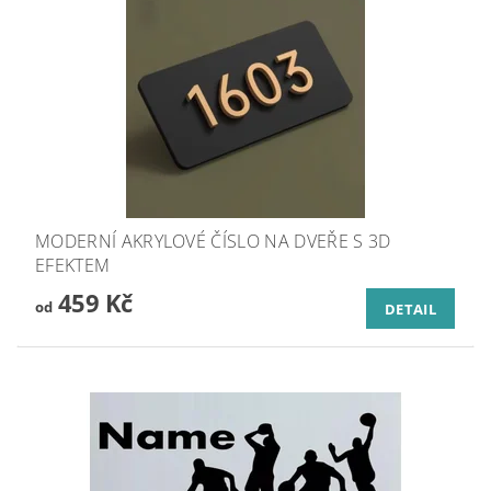
MODERNÍ AKRYLOVÉ ČÍSLO NA DVEŘE S 3D
EFEKTEM
459 Kč
od
DETAIL