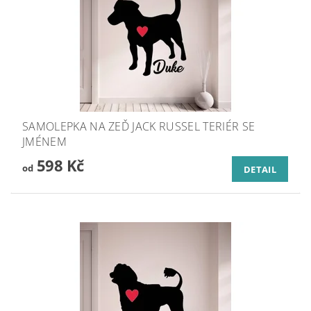
SAMOLEPKA NA ZEĎ JACK RUSSEL TERIÉR SE
JMÉNEM
598 Kč
od
DETAIL