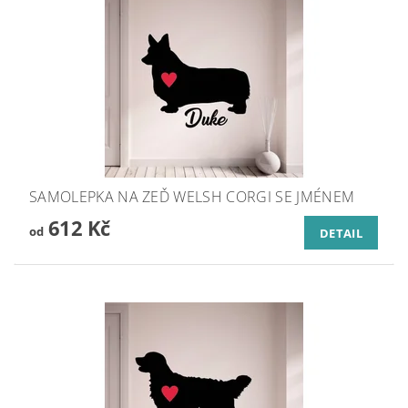
SAMOLEPKA NA ZEĎ WELSH CORGI SE JMÉNEM
612 Kč
od
DETAIL