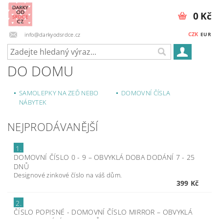
0 Kč
CZK
info@darkyodsrdce.cz
EUR
DO DOMU
SAMOLEPKY NA ZEĎ NEBO
DOMOVNÍ ČÍSLA
NÁBYTEK
NEJPRODÁVANĚJŠÍ
1.
DOMOVNÍ ČÍSLO 0 - 9
–
OBVYKLÁ DOBA DODÁNÍ 7 - 25
DNŮ
Designové zinkové číslo na váš dům.
399 Kč
2.
ČÍSLO POPISNÉ - DOMOVNÍ ČÍSLO MIRROR
–
OBVYKLÁ