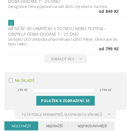
DOBA DODÁNÍ 7 - 25 DNŮ
Designové číslo popisné na váš dům. Vyrobeno na míru.
od 849 Kč
3.
MĚSÍČNÍ 3D LAMPIČKA S FOTKOU NEBO TEXTEM
–
OBVYKLÁ DOBA DODÁNÍ 7 - 25 DNŮ
Dobíjecí LED lampička připomínající zářící měsíc. Dekorace do
bytu nebo...
od 799 Kč
ZOBRAZIT VÍCE
NA SKLADĚ
299
Kč
2749
Kč
POLOŽEK K ZOBRAZENÍ:
55
FILTR PODLE PARAMETRŮ, VLASTNOSTÍ A VÝROBCŮ
NEJLEVNĚJŠÍ
NEJDRAŽŠÍ
NEJPRODÁVANĚJŠÍ