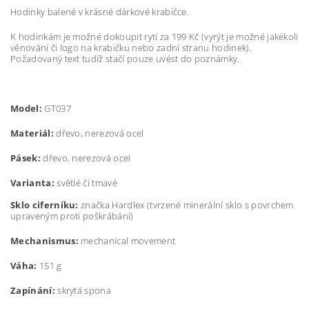
Hodinky balené v krásné dárkové krabičce.
K hodinkám je možné dokoupit rytí za 199 Kč (vyrýt je možné jakékoli
věnování či logo na krabičku nebo zadní stranu hodinek).
Požadovaný text tudíž stačí pouze uvést do poznámky.
Model:
GT037
Materiál:
dřevo, nerezová ocel
Pásek:
dřevo, nerezová ocel
Varianta:
světlé či tmavé
Sklo ciferníku:
značka Hardlex (t
vrzené minerální sklo s povrchem
upraveným proti poškrábání)
Mechanismus:
mechanical movement
Váha:
151 g
Zapínání:
skrytá spona