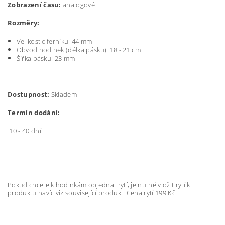
Zobrazení času:
analogové
Rozměry:
Velikost ciferníku: 44 mm
Obvod hodinek (délka pásku): 18 - 21 cm
Šířka pásku:
23 mm
Dostupnost:
Skladem
Termín dodání:
10 - 40 dní
Pokud chcete k hodinkám objednat rytí, je nutné vložit rytí k
produktu navíc viz související produkt. Cena rytí 199 Kč.