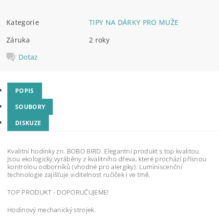
Kategorie
TIPY NA DÁRKY PRO MUŽE
Záruka
2 roky
Dotaz
POPIS
SOUBORY
DISKUZE
Kvalitní hodinky zn. BOBO BIRD. Elegantní produkt s top kvalitou.
Jsou ekologicky vyráběny z kvalitního dřeva, které prochází přísnou
kontrolou odborníků (vhodné pro alergiky). Luminiscenční
technologie zajišťuje viditelnost ručiček i ve tmě.
TOP PRODUKT - DOPORUČUJEME!
Hodinový mechanický strojek.