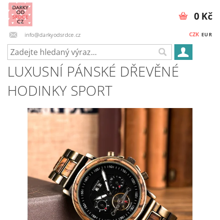
0 Kč
CZK
info@darkyodsrdce.cz
EUR
LUXUSNÍ PÁNSKÉ DŘEVĚNÉ
HODINKY SPORT