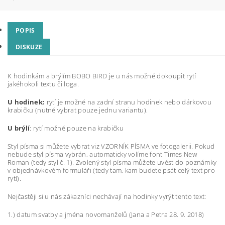
POPIS
DISKUZE
K hodinkám a brýlím BOBO BIRD je u nás možné dokoupit rytí
jakéhokoli textu či loga.
U hodinek:
rytí je možné na zadní stranu hodinek nebo dárkovou
krabičku (nutné vybrat pouze jednu variantu).
U brýlí
: rytí možné pouze na krabičku
Styl písma si můžete vybrat viz VZORNÍK PÍSMA ve fotogalerii. Pokud
nebude styl písma vybrán, automaticky volíme font Times New
Roman (tedy styl č. 1). Zvolený styl písma můžete uvést do poznámky
v objednávkovém formuláři (tedy tam, kam budete psát celý text pro
rytí).
Nejčastěji si u nás zákazníci nechávají na hodinky vyrýt tento text:
1.) datum svatby a jména novomanželů (Jana a Petra 28. 9. 2018)