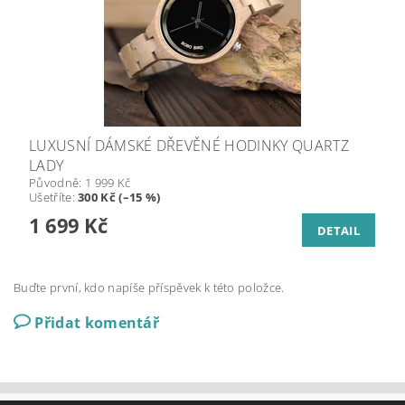
LUXUSNÍ DÁMSKÉ DŘEVĚNÉ HODINKY QUARTZ
LADY
Původně:
1 999 Kč
Ušetříte
:
300 Kč (–15 %)
1 699 Kč
DETAIL
Buďte první, kdo napíše příspěvek k této položce.
Přidat komentář