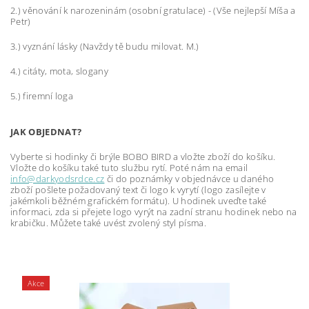
2.) věnování k narozeninám (osobní gratulace) - (Vše nejlepší Míša a
Petr)
3.) vyznání lásky (Navždy tě budu milovat. M.)
4.) citáty, mota, slogany
5.) firemní loga
JAK OBJEDNAT?
Vyberte si hodinky či brýle BOBO BIRD a vložte zboží do košíku.
Vložte do košíku také tuto službu rytí. Poté nám na email
info@darkyodsrdce.cz
či do poznámky v objednávce u daného
zboží pošlete požadovaný text či logo k vyrytí (logo zasílejte v
jakémkoli běžném grafickém formátu). U hodinek uveďte také
informaci, zda si přejete logo vyrýt na zadní stranu hodinek nebo na
krabičku. Můžete také uvést zvolený styl písma.
Akce