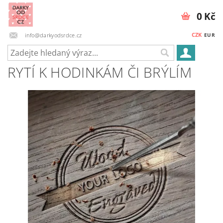
0 Kč
CZK
info@darkyodsrdce.cz
EUR
RYTÍ K HODINKÁM ČI BRÝLÍM