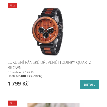
Akce
LUXUSNÍ PÁNSKÉ DŘEVĚNÉ HODINKY QUARTZ
BROWN
Původně:
2 199 Kč
Ušetříte
:
400 Kč (–18 %)
1 799 Kč
DETAIL
Akce