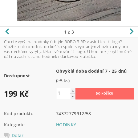
1
z 3
Chcete vyrýt na hodinky či brýle BOBO BIRD vlastní text či logo?
Vložte tento produkt do košíku spolu s vybraným zbožím a my pro
vás necháme vyrýt jakékoli věnování či logo. U hodinek je rytí možné
dát na zadní stranu hodinek i dárkovou krabičku.
Obvyklá doba dodání 7 - 25 dnů
Dostupnost
(>5 ks)
199 Kč
Kód produktu
74372779912/58
Kategorie
HODINKY
Dotaz