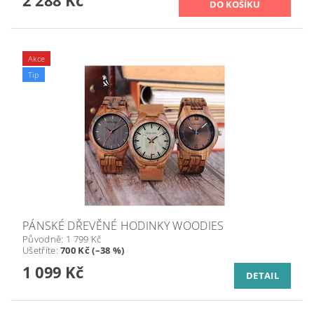
2 288 Kč
Akce
Tip
PÁNSKÉ DŘEVĚNÉ HODINKY WOODIES
Původně:
1 799 Kč
Ušetříte
:
700 Kč (–38 %)
1 099 Kč
DETAIL