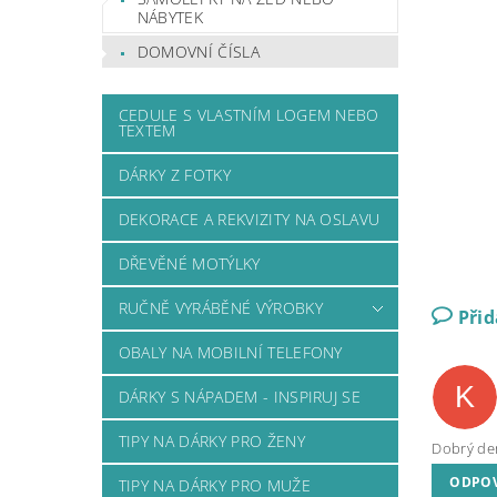
NÁBYTEK
DOMOVNÍ ČÍSLA
CEDULE S VLASTNÍM LOGEM NEBO
TEXTEM
DÁRKY Z FOTKY
DEKORACE A REKVIZITY NA OSLAVU
DŘEVĚNÉ MOTÝLKY
RUČNĚ VYRÁBĚNÉ VÝROBKY
Při
OBALY NA MOBILNÍ TELEFONY
K
DÁRKY S NÁPADEM - INSPIRUJ SE
TIPY NA DÁRKY PRO ŽENY
Dobrý den
ODPO
TIPY NA DÁRKY PRO MUŽE