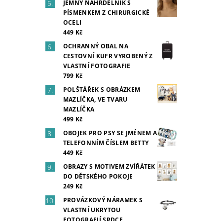
JEMNÝ NÁHRDELNÍK S
PÍSMENKEM Z CHIRURGICKÉ
OCELI
449 Kč
OCHRANNÝ OBAL NA
CESTOVNÍ KUFR VYROBENÝ Z
VLASTNÍ FOTOGRAFIE
799 Kč
POLŠTÁŘEK S OBRÁZKEM
MAZLÍČKA, VE TVARU
MAZLÍČKA
499 Kč
OBOJEK PRO PSY SE JMÉNEM A
TELEFONNÍM ČÍSLEM BETTY
449 Kč
OBRAZY S MOTIVEM ZVÍŘÁTEK
DO DĚTSKÉHO POKOJE
249 Kč
PROVÁZKOVÝ NÁRAMEK S
VLASTNÍ UKRYTOU
FOTOGRAFIÍ SRDCE