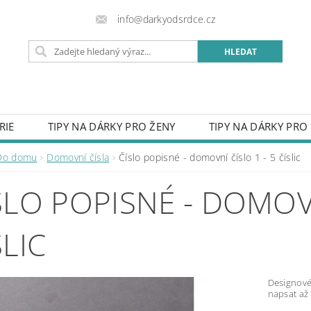
info@darkyodsrdce.cz
RIE
TIPY NA DÁRKY PRO ŽENY
TIPY NA DÁRKY PRO
URY Z FOTKY
HODINKY
OBLEČENÍ
PŘÍVĚSKY 
Do domu
Domovní čísla
Číslo popisné - domovní číslo 1 - 5 číslic
SVATBA
DO DOMU
CEDULE S VLASTNÍM LOGEM
SLO POPISNÉ - DOMOVN
VĚNÉ MOTÝLKY
RUČNĚ VYRÁBĚNÉ VÝROBKY
OBAL
OST PRO RADOST
PROČ NAKUPOVAT U NÁS
KON
SLIC
OBCHODNÍ PODMÍNKY
NAPIŠTE NÁM
ZÁSADY P
Designové
napsat až 