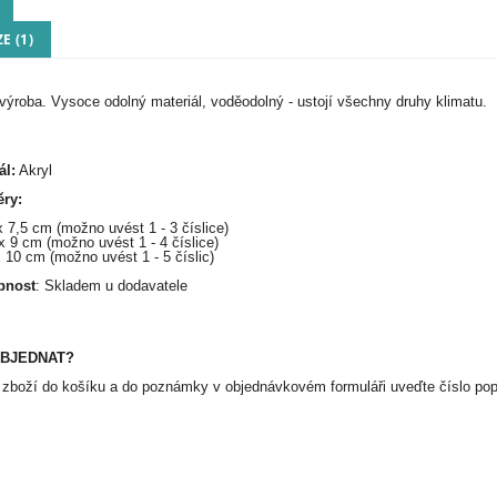
E (1)
výroba. Vysoce odolný materiál, voděodolný - ustojí všechny druhy klimatu.
ál:
Akryl
ry:
x 7,5 cm (možno uvést 1 - 3 číslice)
x 9 cm (možno uvést 1 - 4 číslice)
x 10 cm (možno uvést 1 - 5 číslic)
pnost
: Skladem u dodavatele
OBJEDNAT?
 zboží do košíku a do poznámky v objednávkovém formuláři uveďte číslo po