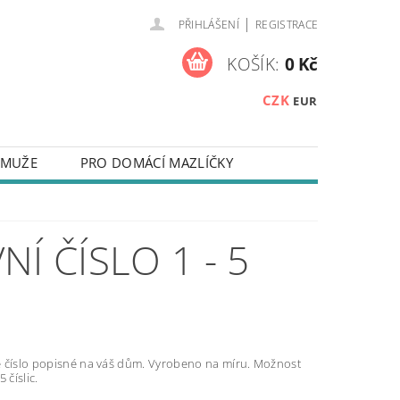
|
PŘIHLÁŠENÍ
REGISTRACE
KOŠÍK:
0 Kč
CZK
EUR
 MUŽE
PRO DOMÁCÍ MAZLÍČKY
NA KLÍČE
ZÁPISNÍKY
 NEBO TEXTEM
Í ČÍSLO 1 - 5
Y NA MOBILNÍ TELEFONY
TAKTY
OUŽÍVÁNÍ SOUBORŮ COOKIES
 číslo popisné na váš dům. Vyrobeno na míru. Možnost
5 číslic.