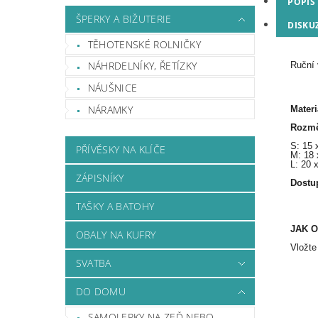
POPIS
ŠPERKY A BIŽUTERIE
DISKUZ
TĚHOTENSKÉ ROLNIČKY
NÁHRDELNÍKY, ŘETÍZKY
Ruční 
NÁUŠNICE
NÁRAMKY
Materi
Rozmě
S: 15 
PŘÍVĚSKY NA KLÍČE
M: 18 
L: 20 
ZÁPISNÍKY
Dostu
TAŠKY A BATOHY
JAK 
OBALY NA KUFRY
Vložte
SVATBA
DO DOMU
SAMOLEPKY NA ZEĎ NEBO