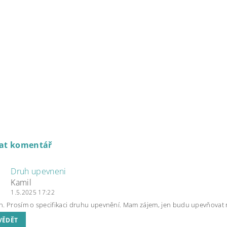
dat komentář
Druh upevneni
Kamil
1.5.2025 17:22
. Prosím o specifikaci druhu upevnění. Mam zájem, jen budu upevňovat n
VĚDĚT