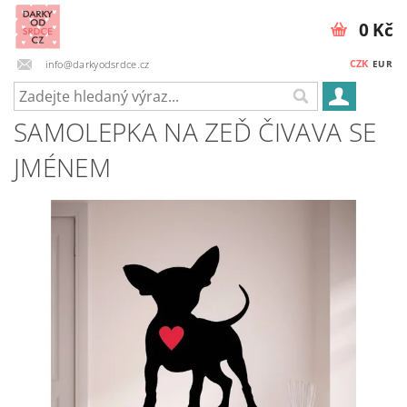
0 Kč
CZK
info@darkyodsrdce.cz
EUR
SAMOLEPKA NA ZEĎ ČIVAVA SE
JMÉNEM