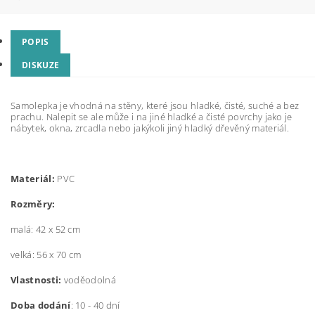
POPIS
DISKUZE
Samolepka je vhodná na stěny, které jsou hladké, čisté, suché a bez
prachu. Nalepit se ale může i na jiné hladké a čisté povrchy jako je
nábytek, okna, zrcadla nebo jakýkoli jiný hladký dřevěný materiál.
Materiál:
PVC
Rozměry:
malá: 42 x 52 cm
velká: 56 x 70 cm
Vlastnosti:
voděodolná
Doba dodání
: 10 - 40 dní