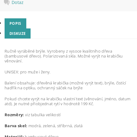
Dotaz
POPIS
DISKUZE
Ručně vyráběné brýle. Vyrobeny z vysoce kvalitního dřeva
(bambusové dřevo). Polarizovaná skla. Možné vyrýt na krabičku
věnování.
UNISEX: pro muže i ženy.
Balení obsahuje: dřevěná krabička (možné vyrýt text), brýle, čistící
hadřík na optiku, ochranný sáček na brýle
Pokud chcete vyrýt na krabičku vlastní text (věnování, jméno, datum
atd). Je nutné přiobjednat rytí v hodnotě 199 Kč.
Rozměry:
viz tabulka velikostí
Barva skel:
modrá, zelená, stříbrná, zlatá
Materiál:
bambusové dřevo