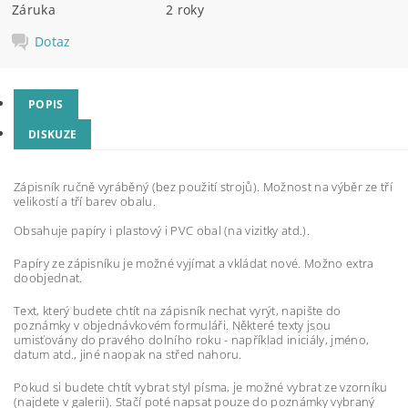
Záruka
2 roky
Dotaz
POPIS
DISKUZE
Zápisník ručně vyráběný (bez použití strojů). Možnost na výběr ze tří
velikostí a tří barev obalu.
Obsahuje papíry i plastový i PVC obal (na vizitky atd.).
Papíry ze zápisníku je možné vyjímat a vkládat nové. Možno extra
doobjednat.
Text, který budete chtít na zápisník nechat vyrýt, napište do
poznámky v objednávkovém formuláři. Některé texty jsou
umisťovány do pravého dolního roku - například iniciály, jméno,
datum atd., jiné naopak na střed nahoru.
Pokud si budete chtít vybrat styl písma, je možné vybrat ze vzorníku
(najdete v galerii). Stačí poté napsat pouze do poznámky vybraný