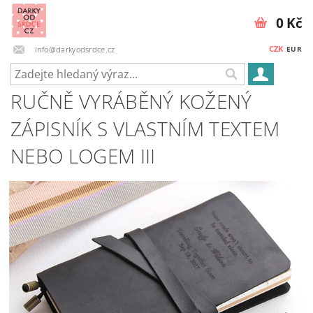
0 Kč
CZK
info@darkyodsrdce.cz
EUR
RUČNĚ VYRÁBĚNÝ KOŽENÝ
ZÁPISNÍK S VLASTNÍM TEXTEM
NEBO LOGEM III