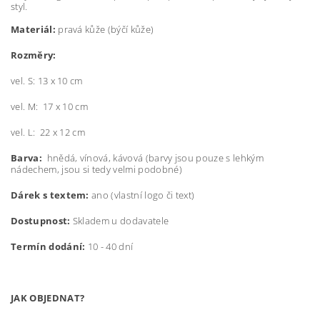
styl.
Materiál:
pravá kůže (býčí kůže)
Rozměry:
vel. S: 13 x 10 cm
vel. M: 17 x 10 cm
vel. L: 22 x 12 cm
Barva:
hnědá, vínová, kávová (barvy jsou pouze s lehkým
nádechem, jsou si tedy velmi podobné)
Dárek s textem:
ano (vlastní logo či text)
Dostupnost:
Skladem u dodavatele
Termín dodání:
10 - 40 dní
JAK OBJEDNAT?