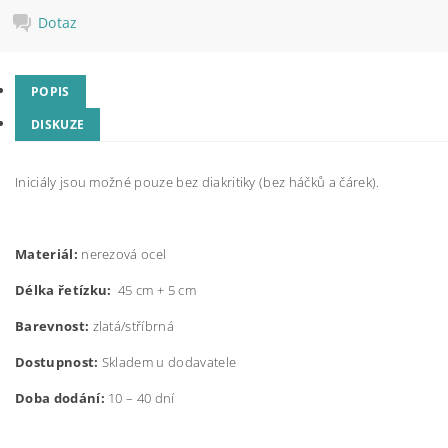
Dotaz
POPIS
DISKUZE
Iniciály jsou možné pouze bez diakritiky (bez háčků a čárek).
Materiál:
nerezová ocel
Délka řetízku:
45 cm + 5 cm
Barevnost:
zlatá/stříbrná
Dostupnost:
Skladem u dodavatele
Doba dodání:
10 – 40 dní