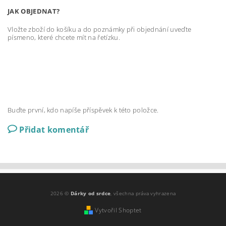
JAK OBJEDNAT?
Vložte zboží do košíku a do poznámky při objednání uveďte
písmeno, které chcete mít na řetízku.
Buďte první, kdo napíše příspěvek k této položce.
Přidat komentář
2026 ©
Dárky od srdce
, všechna práva vyhrazena
Vytvořil Shoptet