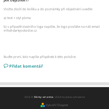
JAK OBJEDNAT?
Vložte zboží do košíku a do poznámky při objednání uveďte:
a) text + styl písma
b) v případě vlastního loga napište, že logo posíláte na náš email:
info@darkyodsrdce.cz
Buďte první, kdo napíše příspěvek k této položce.
Přidat komentář
2026 ©
Dárky od srdce
, všechna práva vyhrazena
Vytvořil Shoptet