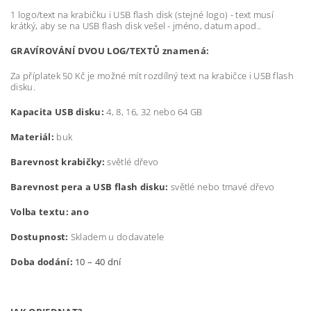
1 logo/text na krabičku i USB flash disk (stejné logo) - text musí
krátký, aby se na USB flash disk vešel - jméno, datum apod..
GRAVÍROVÁNÍ DVOU LOG/TEXTŮ znamená:
Za příplatek 50 Kč je možné mít rozdílný text na krabičce i USB flash
disku.
Kapacita USB disku:
4, 8, 16, 32 nebo 64 GB
Materiál:
buk
Barevnost krabičky:
světlé dřevo
Barevnost pera a USB flash disku:
světlé nebo tmavé dřevo
Volba textu: ano
Dostupnost:
Skladem u dodavatele
Doba dodání:
10 – 40 dní