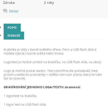
Záruka
2 roky
Dotaz
POPIS
DISKUZE
Krabička je vždy v barvě světlého dřeva. Pero a USB flash disk si
můžete vybrat v barvě světlá nebo tmavá.
Logo/text je možné umístit na krabičku, na USB flash disk, na obojí.
Logo je možné poslat vlastní. Text vytvoříme dle požadavků (text
prosím uveďte do poznámky + sdělte nám vzor písma, který se Vám
líbí viz vzorník).
GRAVÍROVÁNÍ JEDNOHO LOGA/TEXTU znamená:
1 logo/text na krabičku
1 logo/ text na USB flash disk