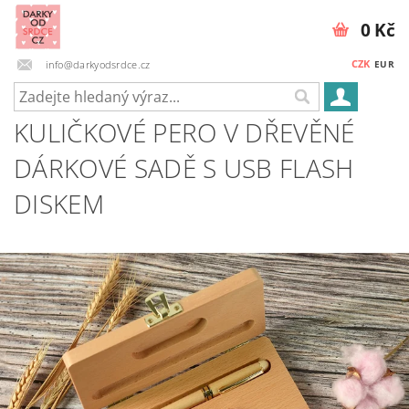
0 Kč
CZK
info@darkyodsrdce.cz
EUR
KULIČKOVÉ PERO V DŘEVĚNÉ
DÁRKOVÉ SADĚ S USB FLASH
DISKEM