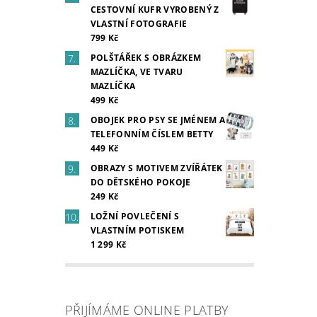
CESTOVNÍ KUFR VYROBENÝ Z
VLASTNÍ FOTOGRAFIE
799 Kč
POLŠTÁŘEK S OBRÁZKEM
MAZLÍČKA, VE TVARU
MAZLÍČKA
499 Kč
OBOJEK PRO PSY SE JMÉNEM A
TELEFONNÍM ČÍSLEM BETTY
449 Kč
OBRAZY S MOTIVEM ZVÍŘÁTEK
DO DĚTSKÉHO POKOJE
249 Kč
LOŽNÍ POVLEČENÍ S
VLASTNÍM POTISKEM
1 299 Kč
PŘIJÍMÁME ONLINE PLATBY