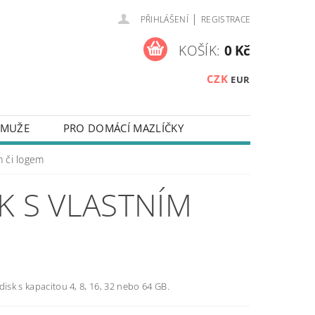
|
PŘIHLÁŠENÍ
REGISTRACE
KOŠÍK:
0 Kč
CZK
EUR
 MUŽE
PRO DOMÁCÍ MAZLÍČKY
NA KLÍČE
ZÁPISNÍKY
m či logem
 NEBO TEXTEM
K S VLASTNÍM
Y NA MOBILNÍ TELEFONY
TAKTY
OUŽÍVÁNÍ SOUBORŮ COOKIES
disk s kapacitou 4, 8, 16, 32 nebo 64 GB.