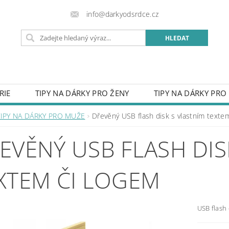
info@darkyodsrdce.cz
RIE
TIPY NA DÁRKY PRO ŽENY
TIPY NA DÁRKY PRO
URY Z FOTKY
HODINKY
OBLEČENÍ
PŘÍVĚSKY 
TIPY NA DÁRKY PRO MUŽE
Dřevěný USB flash disk s vlastním texte
SVATBA
DO DOMU
CEDULE S VLASTNÍM LOGEM
EVĚNÝ USB FLASH DIS
VĚNÉ MOTÝLKY
RUČNĚ VYRÁBĚNÉ VÝROBKY
OBAL
OST PRO RADOST
PROČ NAKUPOVAT U NÁS
KON
XTEM ČI LOGEM
OBCHODNÍ PODMÍNKY
NAPIŠTE NÁM
ZÁSADY P
USB flash 