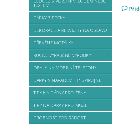
CEDULE S VLASTNÍM LOGEM NEBO
TEXTEM
Při
DÁRKY Z FOTKY
DEKORACE A REKVIZITY NA OSLAVU
DŘEVĚNÉ MOTÝLKY
RUČNĚ VYRÁBĚNÉ VÝROBKY
OBALY NA MOBILNÍ TELEFONY
DÁRKY S NÁPADEM - INSPIRUJ SE
TIPY NA DÁRKY PRO ŽENY
TIPY NA DÁRKY PRO MUŽE
DROBNOST PRO RADOST