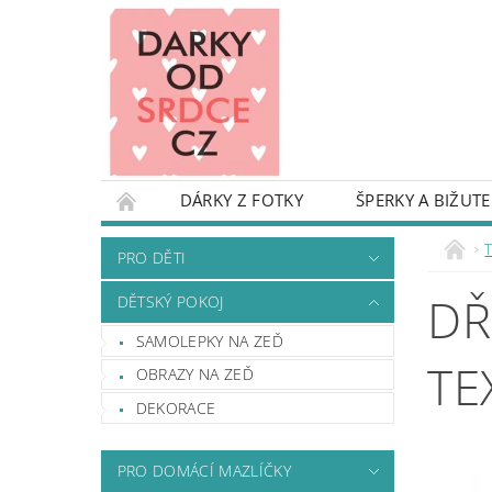
DÁRKY Z FOTKY
ŠPERKY A BIŽUTE
PRO DĚTI
DĚTSKÝ POKOJ
KARIKAT
PRO DĚTI
TAŠKY A BATOHY
OBALY NA KUFRY
DŘ
DĚTSKÝ POKOJ
DEKORACE A REKVIZITY NA OSLAVU
DŘE
SAMOLEPKY NA ZEĎ
DÁRKY S NÁPADEM - INSPIRUJ SE
DROBN
TE
OBRAZY NA ZEĎ
PODMÍNKY OCHRANY OSOBNÍCH ÚDAJŮ
DEKORACE
PRO DOMÁCÍ MAZLÍČKY