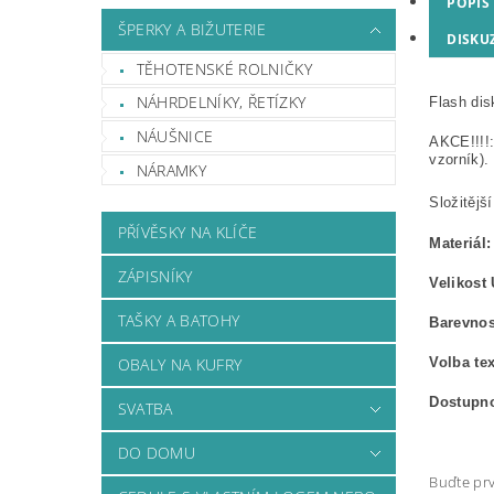
POPIS
ŠPERKY A BIŽUTERIE
DISKU
TĚHOTENSKÉ ROLNIČKY
NÁHRDELNÍKY, ŘETÍZKY
Flash
disk
NÁUŠNICE
AKCE!!!!:
vzorník).
NÁRAMKY
Složitějš
PŘÍVĚSKY NA KLÍČE
Materiál:
ZÁPISNÍKY
Velikost
TAŠKY A BATOHY
Barevnos
Volba te
OBALY NA KUFRY
Dostupn
SVATBA
DO DOMU
Buďte prv