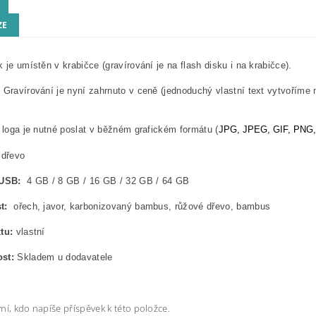
ZE
 je umístěn v krabičce (gravírování je na flash disku i na krabičce).
 Gravírování je nyní zahrnuto v ceně (jednoduchý vlastní text vytvoříme 
í loga je nutné poslat v běžném grafickém formátu (
JPG, JPEG, GIF, PNG
dřevo
 USB:
4 GB / 8 GB / 16 GB / 32 GB / 64 GB
t:
ořech, javor, karbonizovaný bambus, růžové dřevo, bambus
xtu:
vlastní
ost:
Skladem u dodavatele
ní, kdo napíše příspěvek k této položce.