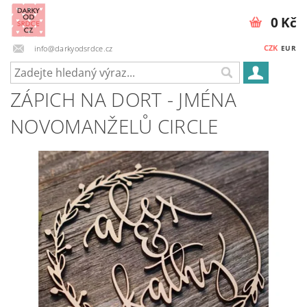
0 Kč
CZK
info@darkyodsrdce.cz
EUR
ZÁPICH NA DORT - JMÉNA
NOVOMANŽELŮ CIRCLE