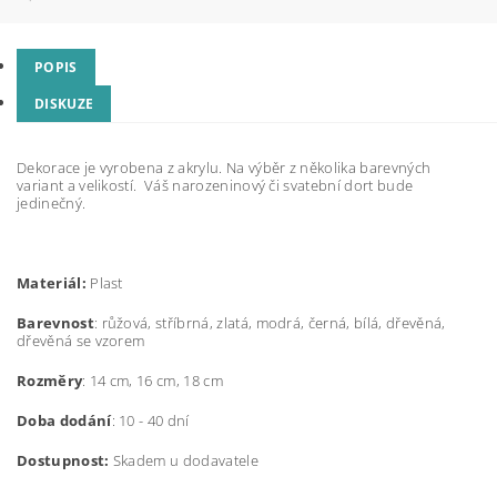
POPIS
DISKUZE
Dekorace je vyrobena z akrylu. Na výběr z několika barevných
variant a velikostí. Váš narozeninový či svatební dort bude
jedinečný.
Materiál:
Plast
Barevnost
: růžová, stříbrná, zlatá, modrá, černá, bílá, dřevěná,
dřevěná se vzorem
Rozměry
: 14 cm, 16 cm, 18 cm
Doba dodání
: 10 - 40 dní
Dostupnost:
Skadem u dodavatele