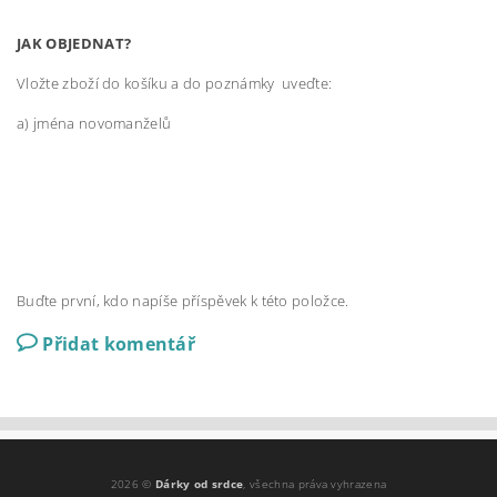
JAK OBJEDNAT?
Vložte zboží do košíku a do poznámky uveďte:
a) jména novomanželů
Buďte první, kdo napíše příspěvek k této položce.
Přidat komentář
2026 ©
Dárky od srdce
, všechna práva vyhrazena