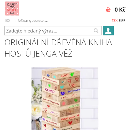
0 Kč
CZK
info@darkyodsrdce.cz
EUR
ORIGINÁLNÍ DŘEVĚNÁ KNIHA
HOSTŮ JENGA VĚŽ