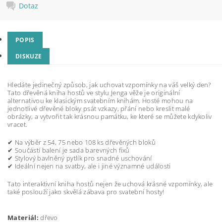
Dotaz
POPIS
DISKUZE
Hledáte jedinečný způsob, jak uchovat vzpomínky na váš velký den?
Tato dřevěná kniha hostů ve stylu Jenga věže je originální
alternativou ke klasickým svatebním knihám. Hosté mohou na
jednotlivé dřevěné bloky psát vzkazy, přání nebo kreslit malé
obrázky, a vytvořit tak krásnou památku, ke které se můžete kdykoliv
vracet.
✔ Na výběr z 54, 75 nebo 108 ks dřevěných bloků
✔ Součástí balení je sada barevných fixů
✔ Stylový bavlněný pytlík pro snadné uschování
✔ Ideální nejen na svatby, ale i jiné významné události
Tato interaktivní kniha hostů nejen že uchová krásné vzpomínky, ale
také poslouží jako skvělá zábava pro svatební hosty!
Materiál:
dřevo