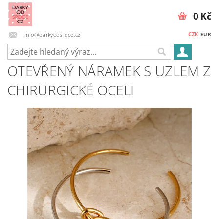
0 Kč
CZK
info@darkyodsrdce.cz
EUR
OTEVŘENÝ NÁRAMEK S UZLEM Z
CHIRURGICKÉ OCELI