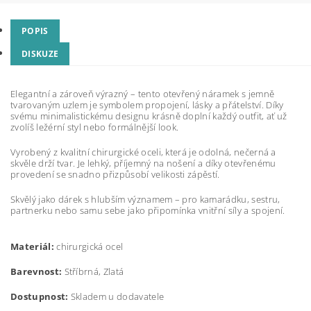
POPIS
DISKUZE
Elegantní a zároveň výrazný – tento otevřený náramek s jemně
tvarovaným uzlem je symbolem propojení, lásky a přátelství. Díky
svému minimalistickému designu krásně doplní každý outfit, ať už
zvolíš ležérní styl nebo formálnější look.
Vyrobený z kvalitní chirurgické oceli, která je odolná, nečerná a
skvěle drží tvar. Je lehký, příjemný na nošení a díky otevřenému
provedení se snadno přizpůsobí velikosti zápěstí.
Skvělý jako dárek s hlubším významem – pro kamarádku, sestru,
partnerku nebo samu sebe jako připomínka vnitřní síly a spojení.
Materiál:
chirurgická ocel
Barevnost:
Stříbrná, Zlatá
Dostupnost:
Skladem u dodavatele