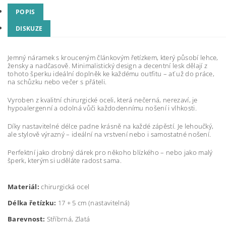
POPIS
DISKUZE
Jemný náramek s krouceným článkovým řetízkem, který působí lehce,
žensky a nadčasově. Minimalistický design a decentní lesk dělají z
tohoto šperku ideální doplněk ke každému outfitu – ať už do práce,
na schůzku nebo večer s přáteli.
Vyroben z kvalitní chirurgické oceli, která nečerná, nerezaví, je
hypoalergenní a odolná vůči každodennímu nošení i vlhkosti.
Díky nastavitelné délce padne krásně na každé zápěstí. Je lehoučký,
ale stylově výrazný – ideální na vrstvení nebo i samostatné nošení.
Perfektní jako drobný dárek pro někoho blízkého – nebo jako malý
šperk, kterým si uděláte radost sama.
Materiál:
chirurgická ocel
Délka řetízku:
17 + 5 cm (nastavitelná)
Barevnost:
Stříbrná, Zlatá