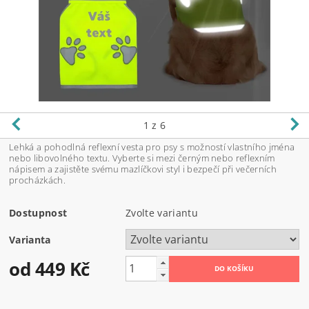
1
z 6
Lehká a pohodlná reflexní vesta pro psy s možností vlastního jména
nebo libovolného textu. Vyberte si mezi černým nebo reflexním
nápisem a zajistěte svému mazlíčkovi styl i bezpečí při večerních
procházkách.
Dostupnost
Zvolte variantu
Varianta
od 449 Kč