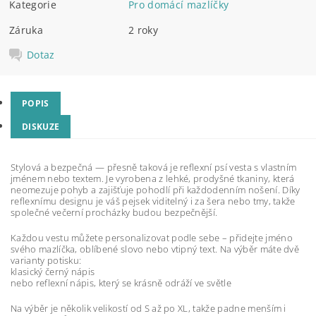
Kategorie
Pro domácí mazlíčky
Záruka
2 roky
Dotaz
POPIS
DISKUZE
Stylová a bezpečná — přesně taková je reflexní psí vesta s vlastním
jménem nebo textem. Je vyrobena z lehké, prodyšné tkaniny, která
neomezuje pohyb a zajišťuje pohodlí při každodenním nošení. Díky
reflexnímu designu je váš pejsek viditelný i za šera nebo tmy, takže
společné večerní procházky budou bezpečnější.
Každou vestu můžete personalizovat podle sebe – přidejte jméno
svého mazlíčka, oblíbené slovo nebo vtipný text. Na výběr máte dvě
varianty potisku:
klasický černý nápis
nebo reflexní nápis, který se krásně odráží ve světle
Na výběr je několik velikostí od S až po XL, takže padne menším i