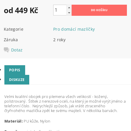
od 449 Kč
Kategorie
Pro domácí mazlíčky
Záruka
2 roky
Dotaz
POPIS
DISKUZE
Velmi kvalitní obojek pro plemena všech velikostí - kožený,
polstrovaný. Štítek z nerezové oceli, na který je možné vyrýt jméno a
telefonní číslo. Nejrychlejší způsob, jak vrátit ztraceného
čtyřnohého mazlíčka zpět ke svému majiteli. V několika barvách.
Materiál:
PU kůže, Nylon