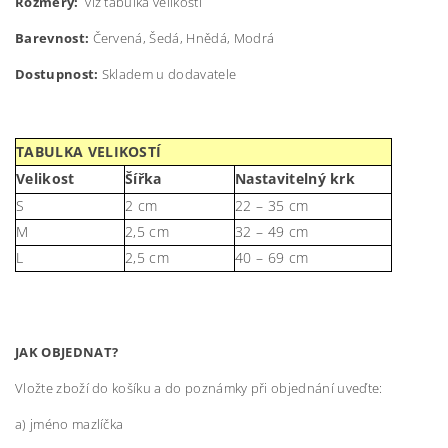
Rozměry:
viz tabulka velikostí
Barevnost:
Červená, Šedá, Hnědá, Modrá
Dostupnost:
Skladem u dodavatele
TABULKA VELIKOSTÍ
Velikost
Šířka
Nastavitelný krk
S
2 cm
22 – 35 cm
M
2,5 cm
32 – 49 cm
L
2,5 cm
40 – 69 cm
JAK OBJEDNAT?
Vložte zboží do košíku a do poznámky při objednání uveďte:
a) jméno mazlíčka