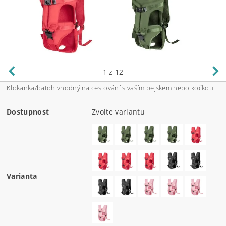
1
z 12
Klokanka/batoh vhodný na cestování s vaším pejskem nebo kočkou.
Dostupnost
Zvolte variantu
Varianta