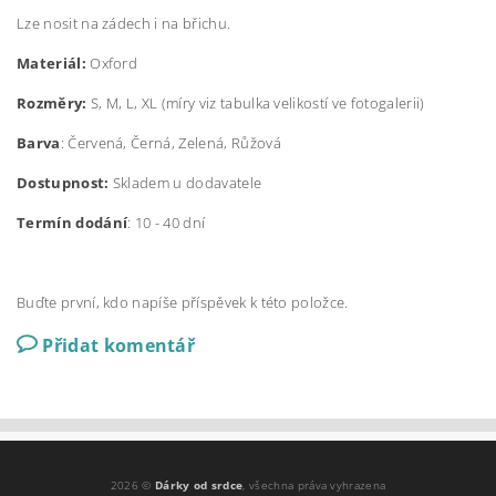
Lze nosit na zádech i na břichu.
Materiál:
Oxford
Rozměry:
S, M, L, XL (míry viz tabulka velikostí ve fotogalerii)
Barva
: Červená, Černá, Zelená, Růžová
Dostupnost:
Skladem u dodavatele
Termín dodání
: 10 - 40 dní
Buďte první, kdo napíše příspěvek k této položce.
Přidat komentář
2026 ©
Dárky od srdce
, všechna práva vyhrazena