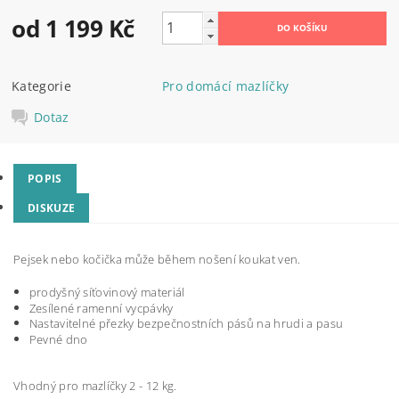
od 1 199 Kč
Kategorie
Pro domácí mazlíčky
Dotaz
POPIS
DISKUZE
Pejsek nebo kočička může během nošení koukat ven.
prodyšný síťovinový materiál
Zesílené ramenní vycpávky
Nastavitelné přezky bezpečnostních pásů na hrudi a pasu
Pevné dno
Vhodný pro mazlíčky 2 - 12 kg.