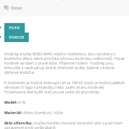
Dotaz
POPIS
DISKUZE
Hodinky značky BOBO BIRD nikoho nezklamou. Jsou vyrobeny z
kvalitního dřeva, které prochází přísnou kontrolou odborníků. Pásek
hodinek vyroben z pravé kůže. Příjemné nošení - hodinky jsou
lehoučké a neobsahují žádné chemické složky. Balené v krásné
dárkové krabičce.
K hodinkám je možné dokoupit rytí za 199 Kč (vyrýt je možné jakékoli
věnování či logo na krabičku nebo zadní stranu hodinek).
Požadovaný text tudíž stačí pouze uvést do poznámky.
Model:
A18
Materiál:
dřevo (bambus) / kůže
Sklo ciferníku:
značka Hardlex (t
vrzené minerální sklo s povrchem
upraveným proti poškrábání)