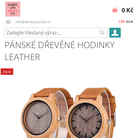
0 Kč
CZK
info@darkyodsrdce.cz
EUR
PÁNSKÉ DŘEVĚNÉ HODINKY
LEATHER
Akce