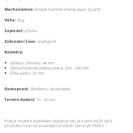
Mechanismus:
strojek hodinek značky Japan Quartz
Váha:
26 g
Zapínání:
přezka
Zobrazení času:
analogové
Rozměry:
Velikost ciferníku: 44 mm
Obvod hodinek (délka pásku): 220 - 240 mm
Šířka pásku:
20 mm
Dostupnost:
Skladem u dodavatele
Termín dodání:
10 - 40 dní
Pokud chcete k hodinkám objednat rytí, je nutné vložit rytí k
produktu navíc viz související produkt. Cena rytí 199 Kč.