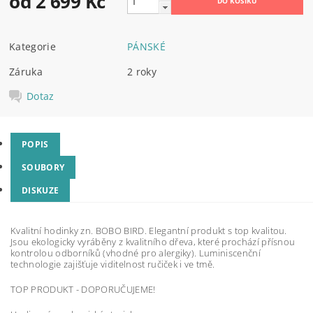
od 2 699 Kč
Kategorie
PÁNSKÉ
Záruka
2 roky
Dotaz
POPIS
SOUBORY
DISKUZE
Kvalitní hodinky zn. BOBO BIRD. Elegantní produkt s top kvalitou.
Jsou ekologicky vyráběny z kvalitního dřeva, které prochází přísnou
kontrolou odborníků (vhodné pro alergiky). Luminiscenční
technologie zajišťuje viditelnost ručiček i ve tmě.
TOP PRODUKT - DOPORUČUJEME!