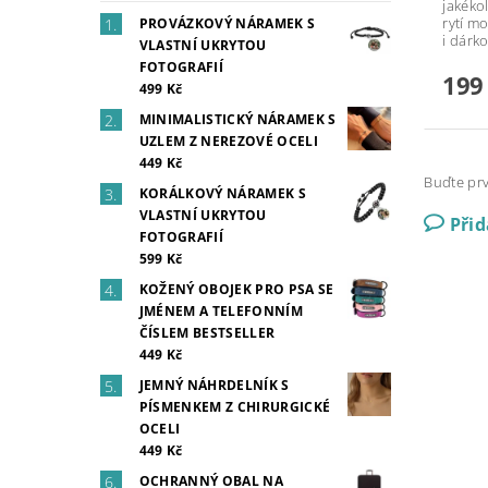
jakékol
rytí m
PROVÁZKOVÝ NÁRAMEK S
i dárk
VLASTNÍ UKRYTOU
FOTOGRAFIÍ
199
499 Kč
MINIMALISTICKÝ NÁRAMEK S
UZLEM Z NEREZOVÉ OCELI
449 Kč
Buďte prv
KORÁLKOVÝ NÁRAMEK S
VLASTNÍ UKRYTOU
Při
FOTOGRAFIÍ
599 Kč
KOŽENÝ OBOJEK PRO PSA SE
JMÉNEM A TELEFONNÍM
ČÍSLEM BESTSELLER
449 Kč
JEMNÝ NÁHRDELNÍK S
PÍSMENKEM Z CHIRURGICKÉ
OCELI
449 Kč
OCHRANNÝ OBAL NA