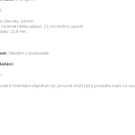
:
st ciferníku: 44 mm
hodinek (délka pásku): 22 cm (možno upavit)
pásku:
22,8 mm
ost:
Skladem u dodavatele
dodání:
í
ete k hodinkám objednat rytí, je nutné vložit rytí k produktu navíc viz sou