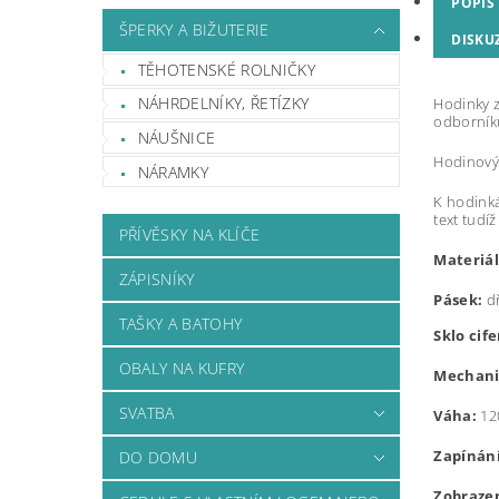
POPIS
ŠPERKY A BIŽUTERIE
DISKU
TĚHOTENSKÉ ROLNIČKY
NÁHRDELNÍKY, ŘETÍZKY
Hodinky z
odborníků
NÁUŠNICE
Hodinový 
NÁRAMKY
K hodinká
text tudí
PŘÍVĚSKY NA KLÍČE
Materiál
ZÁPISNÍKY
Pásek:
dř
TAŠKY A BATOHY
Sklo cif
OBALY NA KUFRY
Mechani
SVATBA
Váha:
12
Zapínání
DO DOMU
Zobrazen