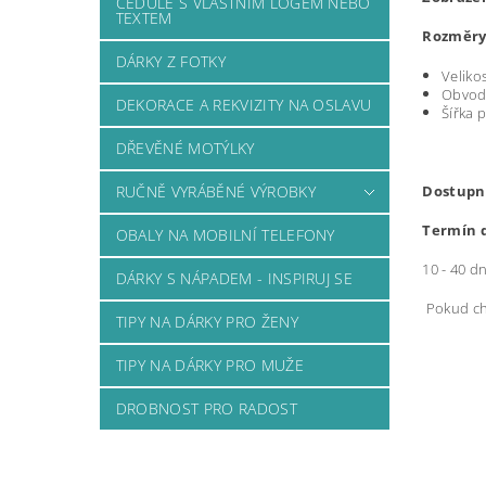
CEDULE S VLASTNÍM LOGEM NEBO
TEXTEM
Rozměry
DÁRKY Z FOTKY
Veliko
Obvod 
DEKORACE A REKVIZITY NA OSLAVU
Šířka 
DŘEVĚNÉ MOTÝLKY
Dostupn
RUČNĚ VYRÁBĚNÉ VÝROBKY
Termín 
OBALY NA MOBILNÍ TELEFONY
10 - 40 dn
DÁRKY S NÁPADEM - INSPIRUJ SE
Pokud chc
TIPY NA DÁRKY PRO ŽENY
TIPY NA DÁRKY PRO MUŽE
DROBNOST PRO RADOST