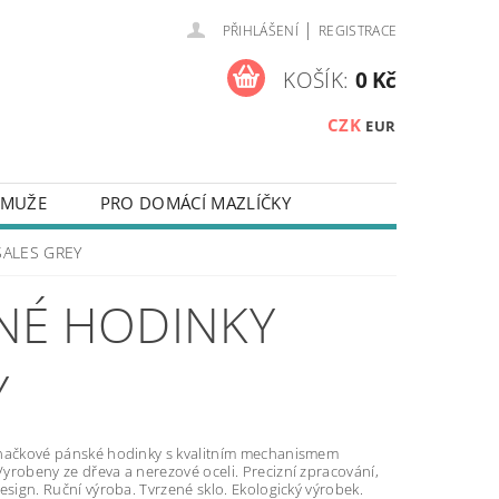
|
PŘIHLÁŠENÍ
REGISTRACE
KOŠÍK:
0 Kč
CZK
EUR
 MUŽE
PRO DOMÁCÍ MAZLÍČKY
NA KLÍČE
ZÁPISNÍKY
SALES GREY
 NEBO TEXTEM
NÉ HODINKY
Y NA MOBILNÍ TELEFONY
TAKTY
Y
OUŽÍVÁNÍ SOUBORŮ COOKIES
načkové pánské hodinky s kvalitním mechanismem
yrobeny ze dřeva a nerezové oceli. Precizní zpracování,
esign. Ruční výroba. Tvrzené sklo. Ekologický výrobek.