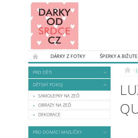
DÁRKY Z FOTKY
ŠPERKY A BIŽUTE
PRO DĚTI
DĚTSKÝ POKOJ
KARIKAT
PRO DĚTI
TAŠKY A BATOHY
OBALY NA KUFRY
LU
DĚTSKÝ POKOJ
DEKORACE A REKVIZITY NA OSLAVU
DŘE
SAMOLEPKY NA ZEĎ
DÁRKY S NÁPADEM - INSPIRUJ SE
DROBN
QU
OBRAZY NA ZEĎ
PODMÍNKY OCHRANY OSOBNÍCH ÚDAJŮ
DEKORACE
PRO DOMÁCÍ MAZLÍČKY