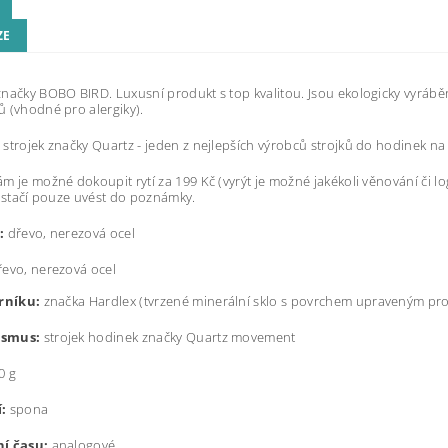
ZE
načky BOBO BIRD. Luxusní produkt s top kvalitou. Jsou ekologicky vyráběn
 (vhodné pro alergiky).
strojek značky Quartz - jeden z nejlepších výrobců strojků do hodinek na
m je možné dokoupit rytí za 199 Kč (vyrýt je možné jakékoli věnování či 
ž stačí pouze uvést do poznámky.
:
dřevo, nerezová ocel
evo, nerezová ocel
erníku:
značka Hardlex (t
vrzené minerální sklo s povrchem upraveným pro
smus:
strojek hodinek značky Quartz movement
0 g
:
spona
í času:
analogové