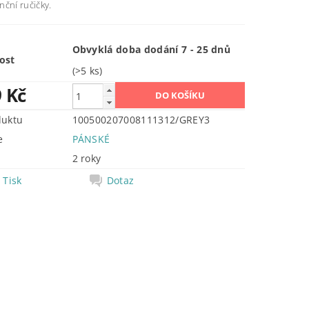
nční ručičky.
Obvyklá doba dodání 7 - 25 dnů
ost
(>5 ks)
9 Kč
duktu
100500207008111312/GREY3
e
PÁNSKÉ
2 roky
Tisk
Dotaz