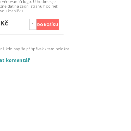
i věnování či logo. U hodinek je
ožné dát na zadní stranu hodinek
ovou krabičku.
 Kč
ní, kdo napíše příspěvek k této položce.
dat komentář