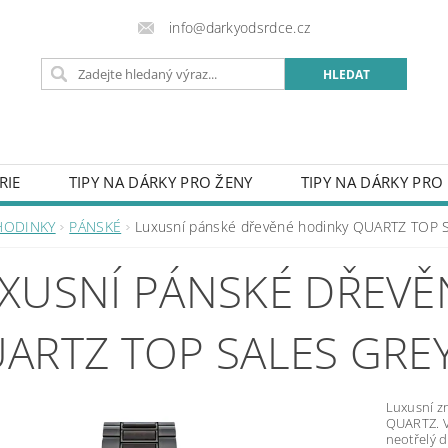
info@darkyodsrdce.cz
RIE
TIPY NA DÁRKY PRO ŽENY
TIPY NA DÁRKY PRO
URY Z FOTKY
HODINKY
OBLEČENÍ
PŘÍVĚSKY 
HODINKY
PÁNSKÉ
Luxusní pánské dřevěné hodinky QUARTZ TOP 
SVATBA
DO DOMU
CEDULE S VLASTNÍM LOGEM
XUSNÍ PÁNSKÉ DŘEVĚ
VĚNÉ MOTÝLKY
RUČNĚ VYRÁBĚNÉ VÝROBKY
OBAL
OST PRO RADOST
PROČ NAKUPOVAT U NÁS
KON
ARTZ TOP SALES GRE
OBCHODNÍ PODMÍNKY
NAPIŠTE NÁM
ZÁSADY P
Luxusní z
QUARTZ. V
neotřelý d