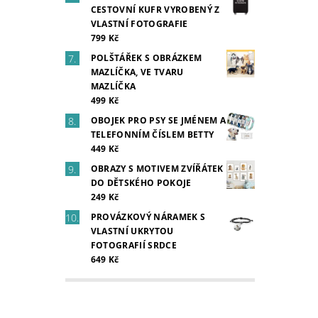
CESTOVNÍ KUFR VYROBENÝ Z
VLASTNÍ FOTOGRAFIE
799 Kč
POLŠTÁŘEK S OBRÁZKEM
MAZLÍČKA, VE TVARU
MAZLÍČKA
499 Kč
OBOJEK PRO PSY SE JMÉNEM A
TELEFONNÍM ČÍSLEM BETTY
449 Kč
OBRAZY S MOTIVEM ZVÍŘÁTEK
DO DĚTSKÉHO POKOJE
249 Kč
PROVÁZKOVÝ NÁRAMEK S
VLASTNÍ UKRYTOU
FOTOGRAFIÍ SRDCE
649 Kč