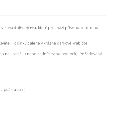
y z kvalitního dřeva, které prochází přísnou kontrolou
 světě. Hodinky balené v krásné dárkové krabičce.
logo na krabičku nebo zadní stranu hodinek). Požadovaný
ti poškrábání)