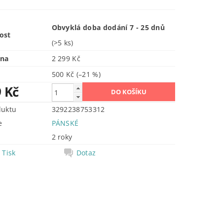
Obvyklá doba dodání 7 - 25 dnů
ost
(>5 ks)
ena
2 299 Kč
500 Kč
(–21 %)
9 Kč
duktu
3292238753312
e
PÁNSKÉ
2 roky
Tisk
Dotaz