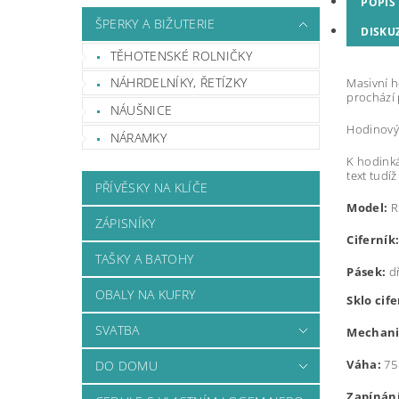
POPIS
ŠPERKY A BIŽUTERIE
DISKU
TĚHOTENSKÉ ROLNIČKY
NÁHRDELNÍKY, ŘETÍZKY
M
asivní 
prochází 
NÁUŠNICE
Hodinový 
NÁRAMKY
K hodinká
text tudí
PŘÍVĚSKY NA KLÍČE
Model:
R
ZÁPISNÍKY
Ciferník
TAŠKY A BATOHY
Pásek:
d
OBALY NA KUFRY
Sklo cif
SVATBA
Mechani
Váha:
75
DO DOMU
Zapínání