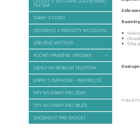
CEDULE S VLASTNÍM LOGEM NEBO
TEXTEM
Zobrazen
DÁRKY Z FOTKY
Rozměry
DEKORACE A REKVIZITY NA OSLAVU
Veliko
Obvod 
DŘEVĚNÉ MOTÝLKY
Šířka 
RUČNĚ VYRÁBĚNÉ VÝROBKY
Dostupn
OBALY NA MOBILNÍ TELEFONY
DÁRKY S NÁPADEM - INSPIRUJ SE
TIPY NA DÁRKY PRO ŽENY
Pokud chc
TIPY NA DÁRKY PRO MUŽE
DROBNOST PRO RADOST