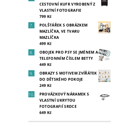
CESTOVNÍ KUFR VYROBENÝ Z
VLASTNÍ FOTOGRAFIE
799 Kč
POLŠTÁŘEK S OBRÁZKEM
MAZLÍČKA, VE TVARU
MAZLÍČKA
499 Kč
OBOJEK PRO PSY SE JMÉNEM A
TELEFONNÍM ČÍSLEM BETTY
449 Kč
OBRAZY S MOTIVEM ZVÍŘÁTEK
DO DĚTSKÉHO POKOJE
249 Kč
PROVÁZKOVÝ NÁRAMEK S
VLASTNÍ UKRYTOU
FOTOGRAFIÍ SRDCE
649 Kč