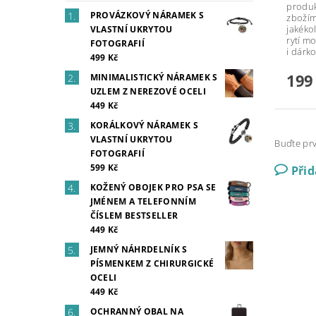
produk
PROVÁZKOVÝ NÁRAMEK S
zbožím
jakékol
VLASTNÍ UKRYTOU
rytí m
FOTOGRAFIÍ
i dárk
499 Kč
199
MINIMALISTICKÝ NÁRAMEK S
UZLEM Z NEREZOVÉ OCELI
449 Kč
KORÁLKOVÝ NÁRAMEK S
VLASTNÍ UKRYTOU
Buďte prv
FOTOGRAFIÍ
599 Kč
Při
KOŽENÝ OBOJEK PRO PSA SE
JMÉNEM A TELEFONNÍM
ČÍSLEM BESTSELLER
449 Kč
JEMNÝ NÁHRDELNÍK S
PÍSMENKEM Z CHIRURGICKÉ
OCELI
449 Kč
OCHRANNÝ OBAL NA