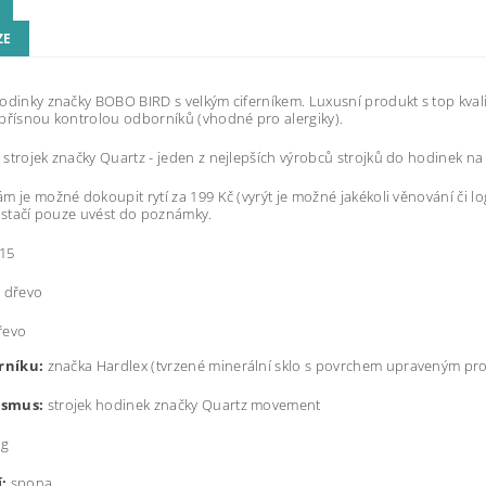
ZE
hodinky značky BOBO BIRD s velkým ciferníkem. Luxusní produkt s top kvalit
přísnou kontrolou odborníků (vhodné pro alergiky).
strojek značky Quartz - jeden z nejlepších výrobců strojků do hodinek na
m je možné dokoupit rytí za 199 Kč (vyrýt je možné jakékoli věnování či 
ž stačí pouze uvést do poznámky.
15
:
dřevo
řevo
erníku:
značka Hardlex (t
vrzené minerální sklo s povrchem upraveným pro
smus:
strojek hodinek značky Quartz movement
 g
:
spona