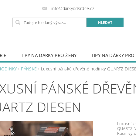
info@darkyodsrdce.cz
RIE
TIPY NA DÁRKY PRO ŽENY
TIPY NA DÁRKY PRO
URY Z FOTKY
HODINKY
OBLEČENÍ
PŘÍVĚSKY 
HODINKY
PÁNSKÉ
Luxusní pánské dřevěné hodinky QUARTZ DIES
SVATBA
DO DOMU
CEDULE S VLASTNÍM LOGEM
XUSNÍ PÁNSKÉ DŘEVĚ
VĚNÉ MOTÝLKY
RUČNĚ VYRÁBĚNÉ VÝROBKY
OBAL
OST PRO RADOST
PROČ NAKUPOVAT U NÁS
KON
ARTZ DIESEN
OBCHODNÍ PODMÍNKY
NAPIŠTE NÁM
ZÁSADY P
Luxusní z
QUARTZ. V
Ruční výro