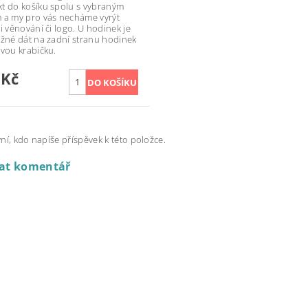
t do košíku spolu s vybraným
 a my pro vás necháme vyrýt
i věnování či logo. U hodinek je
ožné dát na zadní stranu hodinek
ovou krabičku.
 Kč
ní, kdo napíše příspěvek k této položce.
dat komentář