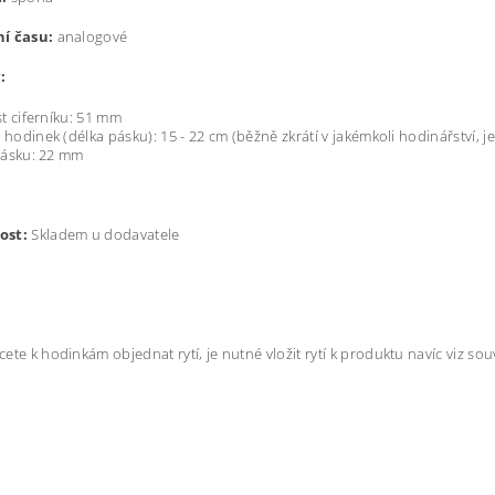
í času:
analogové
:
st ciferníku: 51 mm
hodinek (délka pásku): 15 - 22 cm (běžně zkrátí v jakémkoli hodinářství, je
pásku:
22 mm
ost:
Skladem u dodavatele
ete k hodinkám objednat rytí, je nutné vložit rytí k produktu navíc viz souv