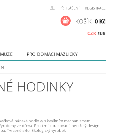
|
PŘIHLÁŠENÍ
REGISTRACE
KOŠÍK:
0 Kč
CZK
EUR
 MUŽE
PRO DOMÁCÍ MAZLÍČKY
NA KLÍČE
ZÁPISNÍKY
EN
 NEBO TEXTEM
NÉ HODINKY
Y NA MOBILNÍ TELEFONY
TAKTY
OUŽÍVÁNÍ SOUBORŮ COOKIES
načkové pánské hodinky s kvalitním mechanismem
yrobeny ze dřeva. Precizní zpracování, neotřelý design.
ba. Tvrzené sklo. Ekologický výrobek.