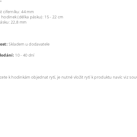
:
st ciferníku: 44 mm
hodinek (délka pásku): 15 - 22 cm
pásku:
22,8 mm
ost:
Skladem u dodavatele
dodání:
10 - 40 dní
ete k hodinkám objednat rytí, je nutné vložit rytí k produktu navíc viz souv