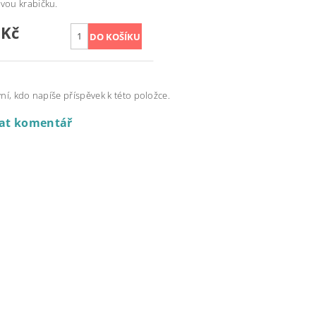
ovou krabičku.
 Kč
ní, kdo napíše příspěvek k této položce.
dat komentář