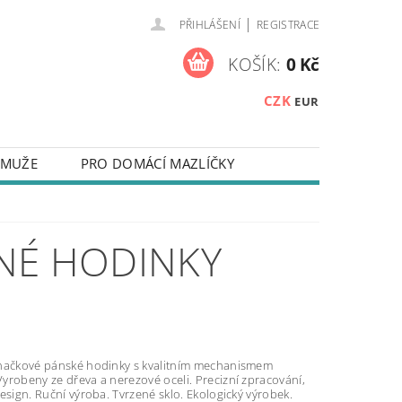
|
PŘIHLÁŠENÍ
REGISTRACE
KOŠÍK:
0 Kč
CZK
EUR
 MUŽE
PRO DOMÁCÍ MAZLÍČKY
NA KLÍČE
ZÁPISNÍKY
 NEBO TEXTEM
NÉ HODINKY
Y NA MOBILNÍ TELEFONY
TAKTY
OUŽÍVÁNÍ SOUBORŮ COOKIES
načkové pánské hodinky s kvalitním mechanismem
yrobeny ze dřeva a nerezové oceli. Precizní zpracování,
esign. Ruční výroba. Tvrzené sklo. Ekologický výrobek.