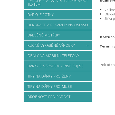
Rozměry
CEDULE S VLASTNÍM LOGEM NEBO
TEXTEM
Veliko
Obvod 
DÁRKY Z FOTKY
Šířka 
DEKORACE A REKVIZITY NA OSLAVU
DŘEVĚNÉ MOTÝLKY
Dostupn
RUČNĚ VYRÁBĚNÉ VÝROBKY
Termín 
OBALY NA MOBILNÍ TELEFONY
Pokud chc
DÁRKY S NÁPADEM - INSPIRUJ SE
TIPY NA DÁRKY PRO ŽENY
TIPY NA DÁRKY PRO MUŽE
DROBNOST PRO RADOST