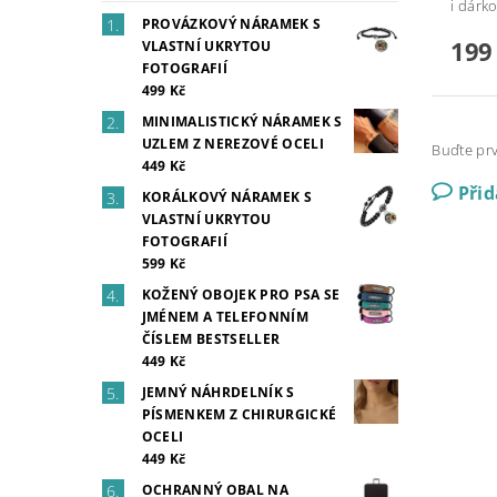
i dárk
PROVÁZKOVÝ NÁRAMEK S
199
VLASTNÍ UKRYTOU
FOTOGRAFIÍ
499 Kč
MINIMALISTICKÝ NÁRAMEK S
UZLEM Z NEREZOVÉ OCELI
Buďte prv
449 Kč
Při
KORÁLKOVÝ NÁRAMEK S
VLASTNÍ UKRYTOU
FOTOGRAFIÍ
599 Kč
KOŽENÝ OBOJEK PRO PSA SE
JMÉNEM A TELEFONNÍM
ČÍSLEM BESTSELLER
449 Kč
JEMNÝ NÁHRDELNÍK S
PÍSMENKEM Z CHIRURGICKÉ
OCELI
449 Kč
OCHRANNÝ OBAL NA