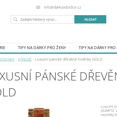
info@darkyodsrdce.cz
RIE
TIPY NA DÁRKY PRO ŽENY
TIPY NA DÁRKY PRO
URY Z FOTKY
HODINKY
OBLEČENÍ
PŘÍVĚSKY 
HODINKY
PÁNSKÉ
Luxusní pánské dřevěné hodinky GOLD
SVATBA
DO DOMU
CEDULE S VLASTNÍM LOGEM
XUSNÍ PÁNSKÉ DŘEVĚ
VĚNÉ MOTÝLKY
RUČNĚ VYRÁBĚNÉ VÝROBKY
OBAL
OST PRO RADOST
PROČ NAKUPOVAT U NÁS
KON
OLD
OBCHODNÍ PODMÍNKY
NAPIŠTE NÁM
ZÁSADY P
Luxusní z
QUARTZ. V
neotřelý d