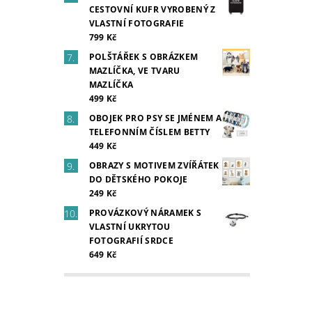
CESTOVNÍ KUFR VYROBENÝ Z
VLASTNÍ FOTOGRAFIE
799 Kč
POLŠTÁŘEK S OBRÁZKEM
MAZLÍČKA, VE TVARU
MAZLÍČKA
499 Kč
OBOJEK PRO PSY SE JMÉNEM A
TELEFONNÍM ČÍSLEM BETTY
449 Kč
OBRAZY S MOTIVEM ZVÍŘÁTEK
DO DĚTSKÉHO POKOJE
249 Kč
PROVÁZKOVÝ NÁRAMEK S
VLASTNÍ UKRYTOU
FOTOGRAFIÍ SRDCE
649 Kč