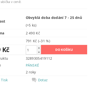
abička v ceně.
Obvyklá doba dodání 7 - 25 dnů
ost
(>5 ks)
ena
2 490 Kč
791 Kč
(–31 %)
9 Kč
duktu
3289305419112
e
PÁNSKÉ
2 roky
Tisk
Dotaz