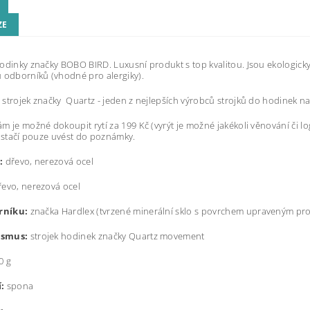
ZE
hodinky značky BOBO BIRD. Luxusní produkt s top kvalitou. Jsou ekologicky
 odborníků (vhodné pro alergiky).
strojek značky Quartz - jeden z nejlepších výrobců strojků do hodinek na
m je možné dokoupit rytí za 199 Kč (vyrýt je možné jakékoli věnování či 
ž stačí pouze uvést do poznámky.
:
dřevo, nerezová ocel
evo, nerezová ocel
erníku:
značka Hardlex (t
vrzené minerální sklo s povrchem upraveným pro
smus:
strojek hodinek značky Quartz movement
0 g
:
spona