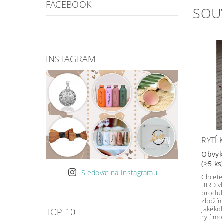
FACEBOOK
SOU
INSTAGRAM
RYTÍ
Obvyk
(>5 ks
Sledovat na Instagramu
Chcete
BIRD vl
produk
zbožím
jakékol
TOP 10
rytí m