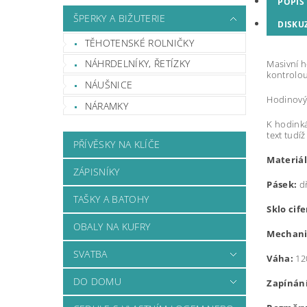
POPIS
ŠPERKY A BIŽUTERIE
DISKU
TĚHOTENSKÉ ROLNIČKY
NÁHRDELNÍKY, ŘETÍZKY
M
asivní 
kontrolou
NÁUŠNICE
Hodinový 
NÁRAMKY
K hodinká
text tudí
PŘÍVĚSKY NA KLÍČE
Materiál
ZÁPISNÍKY
Pásek:
dř
TAŠKY A BATOHY
Sklo cif
OBALY NA KUFRY
Mechani
SVATBA
Váha:
12
DO DOMU
Zapínání