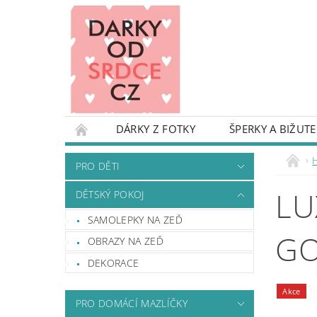
DÁRKY Z FOTKY
ŠPERKY A BIŽUTE
PRO DĚTI
DĚTSKÝ POKOJ
KARIKAT
PRO DĚTI
TAŠKY A BATOHY
OBALY NA KUFRY
LU
DĚTSKÝ POKOJ
DEKORACE A REKVIZITY NA OSLAVU
DŘE
SAMOLEPKY NA ZEĎ
DÁRKY S NÁPADEM - INSPIRUJ SE
DROBN
G
OBRAZY NA ZEĎ
PODMÍNKY OCHRANY OSOBNÍCH ÚDAJŮ
DEKORACE
Akce
PRO DOMÁCÍ MAZLÍČKY