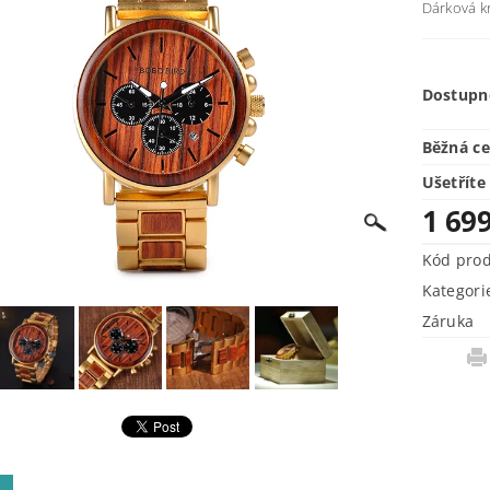
Dárková kr
Dostupn
Běžná c
Ušetříte
1 69
Kód pro
Kategori
Záruka