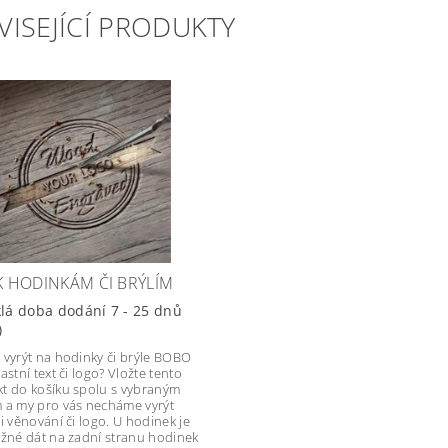
VISEJÍCÍ PRODUKTY
 K HODINKÁM ČI BRÝLÍM
lá doba dodání 7 - 25 dnů
)
 vyrýt na hodinky či brýle BOBO
astní text či logo? Vložte tento
t do košíku spolu s vybraným
 a my pro vás necháme vyrýt
i věnování či logo. U hodinek je
ožné dát na zadní stranu hodinek