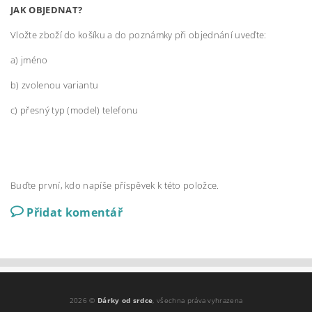
JAK OBJEDNAT?
Vložte zboží do košíku a do poznámky při objednání uveďte:
a) jméno
b) zvolenou variantu
c) přesný typ (model) telefonu
Buďte první, kdo napíše příspěvek k této položce.
Přidat komentář
2026 ©
Dárky od srdce
, všechna práva vyhrazena