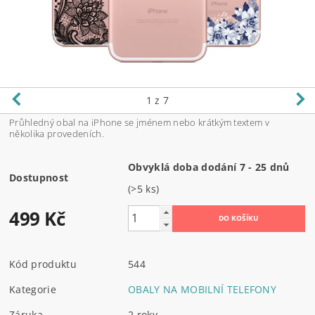
1
z 7
Průhledný obal na iPhone se jménem nebo krátkým textem v
několika provedeních.
Obvyklá doba dodání 7 - 25 dnů
Dostupnost
(>5 ks)
499 Kč
Kód produktu
544
Kategorie
OBALY NA MOBILNÍ TELEFONY
Záruka
2 roky