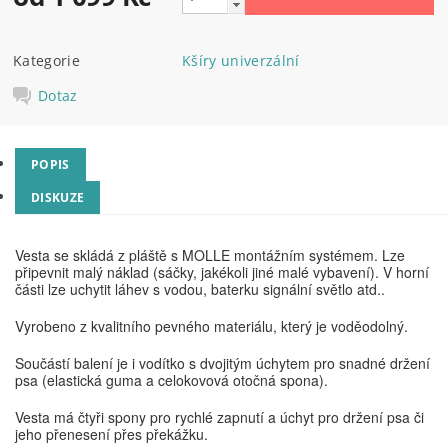
Kategorie
Kšíry univerzální
Dotaz
POPIS
DISKUZE
Vesta se skládá z pláště s MOLLE montážním systémem. Lze
připevnit malý náklad (sáčky, jakékoli jiné malé vybavení). V horní
části lze uchytit láhev s vodou, baterku signální světlo atd..
Vyrobeno z kvalitního pevného materiálu, který je voděodolný.
Součástí balení je i vodítko s dvojitým úchytem pro snadné držení
psa (elastická guma a celokovová otočná spona).
Vesta má čtyři spony pro rychlé zapnutí a úchyt pro držení psa či
jeho přenesení přes překážku.