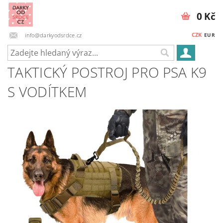
0 Kč
CZK
info@darkyodsrdce.cz
EUR
TAKTICKÝ POSTROJ PRO PSA K9
S VODÍTKEM