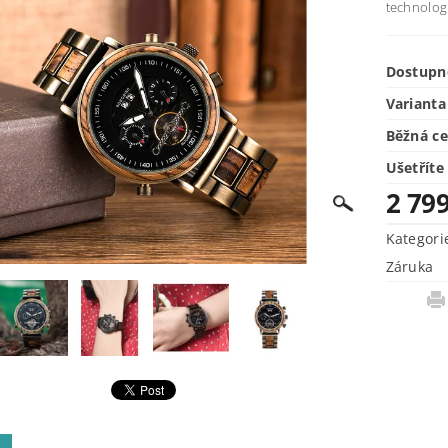
technolog
Dostupn
Varianta
Běžná c
Ušetříte
2 79
Kategori
Záruka