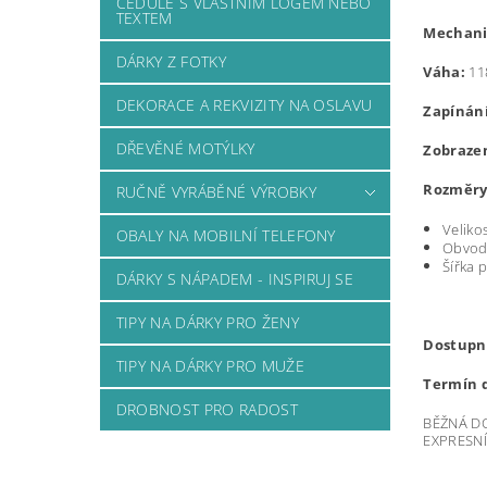
CEDULE S VLASTNÍM LOGEM NEBO
TEXTEM
Mechani
DÁRKY Z FOTKY
Váha:
11
DEKORACE A REKVIZITY NA OSLAVU
Zapínání
DŘEVĚNÉ MOTÝLKY
Zobrazen
Rozměry
RUČNĚ VYRÁBĚNÉ VÝROBKY
Veliko
OBALY NA MOBILNÍ TELEFONY
Obvod 
Šířka 
DÁRKY S NÁPADEM - INSPIRUJ SE
TIPY NA DÁRKY PRO ŽENY
Dostupn
TIPY NA DÁRKY PRO MUŽE
Termín 
DROBNOST PRO RADOST
BĚŽNÁ DO
EXPRESNÍ