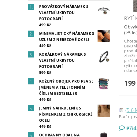
PROVÁZKOVÝ NÁRAMEK S
VLASTNÍ UKRYTOU
RYTÍ
FOTOGRAFIÍ
499 Kč
Obvyk
(>5 ks
MINIMALISTICKÝ NÁRAMEK S
UZLEM Z NEREZOVÉ OCELI
Chcete
449 Kč
BIRD vl
produk
KORÁLKOVÝ NÁRAMEK S
zbožím
VLASTNÍ UKRYTOU
jakékol
rytí m
FOTOGRAFIÍ
i dárk
599 Kč
199
KOŽENÝ OBOJEK PRO PSA SE
JMÉNEM A TELEFONNÍM
ČÍSLEM BESTSELLER
449 Kč
JEMNÝ NÁHRDELNÍK S
(5.6 
PÍSMENKEM Z CHIRURGICKÉ
Buďte prv
OCELI
449 Kč
Při
OCHRANNÝ OBAL NA