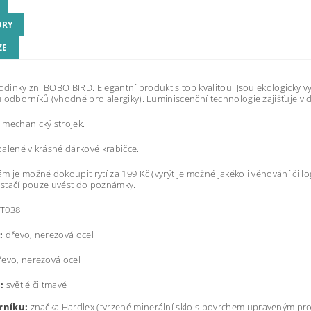
ORY
ZE
hodinky zn. BOBO BIRD. Elegantní produkt s top kvalitou. Jsou ekologicky v
 odborníků (vhodné pro alergiky). Luminiscenční technologie zajišťuje vidi
mechanický strojek.
alené v krásné dárkové krabičce.
m je možné dokoupit rytí za 199 Kč (vyrýt je možné jakékoli věnování či 
ž stačí pouze uvést do poznámky.
T038
:
dřevo, nerezová ocel
evo, nerezová ocel
:
světlé či tmavé
erníku:
značka Hardlex (t
vrzené minerální sklo s povrchem upraveným pro