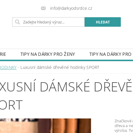
info@darkyodsrdce.cz
RIE
TIPY NA DÁRKY PRO ŽENY
TIPY NA DÁRKY PRO
URY Z FOTKY
HODINKY
OBLEČENÍ
PŘÍVĚSKY 
HODINKY
Luxusní dámské dřevěné hodinky SPORT
SVATBA
DO DOMU
CEDULE S VLASTNÍM LOGEM
XUSNÍ DÁMSKÉ DŘEV
VĚNÉ MOTÝLKY
RUČNĚ VYRÁBĚNÉ VÝROBKY
OBAL
OST PRO RADOST
PROČ NAKUPOVAT U NÁS
KON
ORT
OBCHODNÍ PODMÍNKY
NAPIŠTE NÁM
ZÁSADY P
Značkové 
dřeva a ne
výroba. T