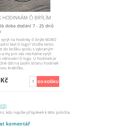
 K HODINKÁM ČI BRÝLÍM
lá doba dodání 7 - 25 dnů
)
 vyrýt na hodinky či brýle BOBO
astní text či logo? Vložte tento
t do košíku spolu s vybraným
 a my pro vás necháme vyrýt
i věnování či logo. U hodinek je
ožné dát na zadní stranu hodinek
ovou krabičku.
 Kč
MB)
ní, kdo napíše příspěvek k této položce.
dat komentář