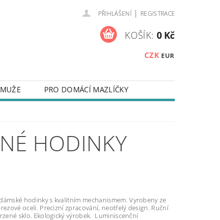
|
PŘIHLÁŠENÍ
REGISTRACE
KOŠÍK:
0 Kč
CZK
EUR
 MUŽE
PRO DOMÁCÍ MAZLÍČKY
NA KLÍČE
ZÁPISNÍKY
 NEBO TEXTEM
ĚNÉ HODINKY
Y NA MOBILNÍ TELEFONY
TAKTY
OUŽÍVÁNÍ SOUBORŮ COOKIES
dámské hodinky s kvalitním mechanismem. Vyrobeny ze
rezové oceli. Precizní zpracování, neotřelý design. Ruční
vrzené sklo. Ekologický výrobek. Luminiscenční