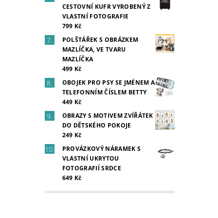
CESTOVNÍ KUFR VYROBENÝ Z
VLASTNÍ FOTOGRAFIE
799 Kč
POLŠTÁŘEK S OBRÁZKEM
MAZLÍČKA, VE TVARU
MAZLÍČKA
499 Kč
OBOJEK PRO PSY SE JMÉNEM A
TELEFONNÍM ČÍSLEM BETTY
449 Kč
OBRAZY S MOTIVEM ZVÍŘÁTEK
DO DĚTSKÉHO POKOJE
249 Kč
PROVÁZKOVÝ NÁRAMEK S
VLASTNÍ UKRYTOU
FOTOGRAFIÍ SRDCE
649 Kč