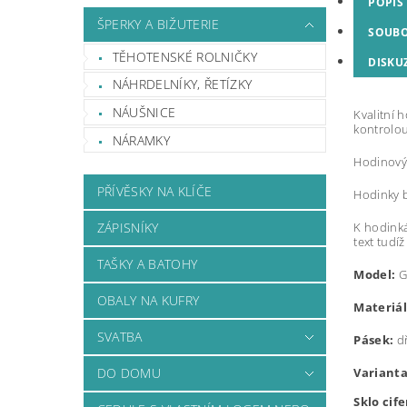
POPIS
ŠPERKY A BIŽUTERIE
SOUB
TĚHOTENSKÉ ROLNIČKY
DISKU
NÁHRDELNÍKY, ŘETÍZKY
NÁUŠNICE
Kvalitní 
kontrolou
NÁRAMKY
Hodinový 
PŘÍVĚSKY NA KLÍČE
Hodinky b
K hodinká
ZÁPISNÍKY
text tudí
TAŠKY A BATOHY
Model:
G
OBALY NA KUFRY
Materiál
SVATBA
Pásek:
dř
Varianta
DO DOMU
Sklo cif