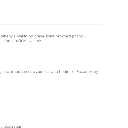
yráběny z kvalitního dřeva, které prochází přísnou
telnost ručiček i ve tmě.
logo na krabičku nebo zadní stranu hodinek). Požadovaný
ti poškrábání)