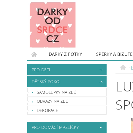
DÁRKY Z FOTKY
ŠPERKY A BIŽUTE
PRO DĚTI
DĚTSKÝ POKOJ
KARIKAT
PRO DĚTI
TAŠKY A BATOHY
OBALY NA KUFRY
LU
DĚTSKÝ POKOJ
DEKORACE A REKVIZITY NA OSLAVU
DŘE
SAMOLEPKY NA ZEĎ
DÁRKY S NÁPADEM - INSPIRUJ SE
DROBN
SP
OBRAZY NA ZEĎ
PODMÍNKY OCHRANY OSOBNÍCH ÚDAJŮ
DEKORACE
PRO DOMÁCÍ MAZLÍČKY