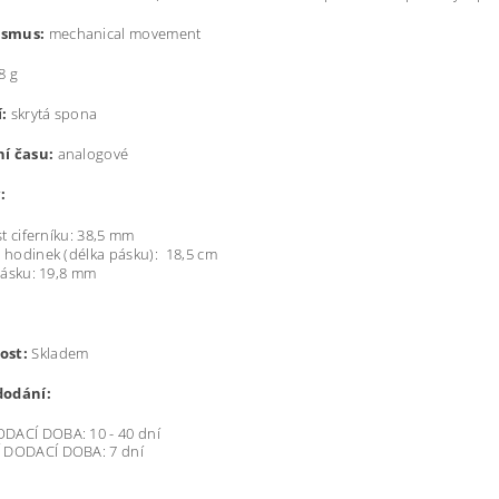
smus:
mechanical movement
8 g
:
skrytá spona
í času:
analogové
:
st ciferníku: 38,5 mm
hodinek (délka pásku): 18,5 cm
pásku:
19,8 mm
ost:
Skladem
dodání:
DACÍ DOBA: 10 - 40 dní
 DODACÍ DOBA: 7 dní