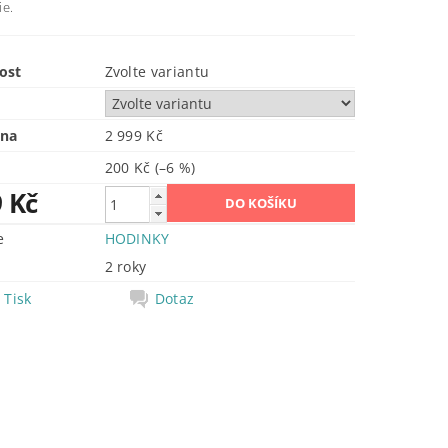
ie.
ost
Zvolte variantu
ena
2 999 Kč
200 Kč
(–6 %)
9 Kč
e
HODINKY
2 roky
Tisk
Dotaz