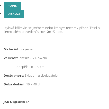
POPIS
DISKUZE
Stylová kšiltovka se jménem nebo krátkým textem v přední části. V
černobílém provedení s rovným kšiltem.
Materiál:
polyester
Velikost:
dětská - 50 - 54 cm
dospělá 56 - 59 cm
Dostupnost:
Skladem u dodavatele
Doba dodání:
10 – 40 dní
JAK OBJEDNAT?