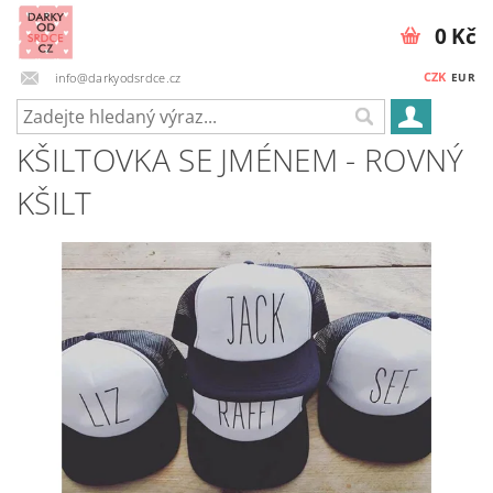
0 Kč
CZK
info@darkyodsrdce.cz
EUR
KŠILTOVKA SE JMÉNEM - ROVNÝ
KŠILT