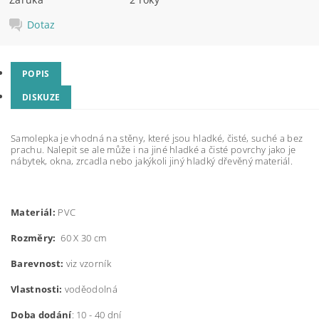
Dotaz
POPIS
DISKUZE
Samolepka je vhodná na stěny, které jsou hladké, čisté, suché a bez
prachu. Nalepit se ale může i na jiné hladké a čisté povrchy jako je
nábytek, okna, zrcadla nebo jakýkoli jiný hladký dřevěný materiál.
Materiál:
PVC
Rozměry:
60 X 30 cm
Barevnost:
viz vzorník
Vlastnosti:
voděodolná
Doba dodání
: 10 - 40 dní