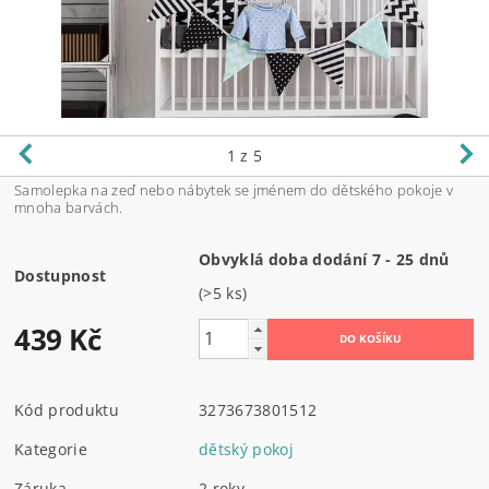
1
z 5
Samolepka na zeď nebo nábytek se jménem do dětského pokoje v
mnoha barvách.
Obvyklá doba dodání 7 - 25 dnů
Dostupnost
(>5 ks)
439 Kč
Kód produktu
3273673801512
Kategorie
dětský pokoj
Záruka
2 roky