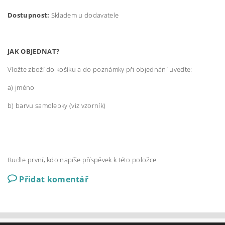
Dostupnost:
Skladem u dodavatele
JAK OBJEDNAT?
Vložte zboží do košíku a do poznámky při objednání uveďte:
a) jméno
b) barvu samolepky (viz vzorník)
Buďte první, kdo napíše příspěvek k této položce.
Přidat komentář