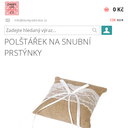
0 Kč
CZK
info@darkyodsrdce.cz
EUR
POLŠTÁŘEK NA SNUBNÍ
PRSTÝNKY