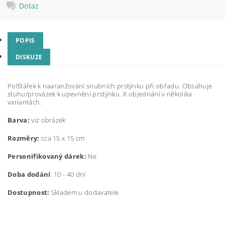
Dotaz
POPIS
DISKUZE
Polštářek k naaranžování snubních prstýnku při obřadu. Obsahuje
stuhu/provázek k upevnění prstýnku. K objednání v několika
variantách.
Barva:
viz obrázek
Rozměry:
cca 15 x 15 cm
Personifikovaný dárek:
Ne
Doba dodání
: 10 - 40 dní
Dostupnost:
Skladem u dodavatele