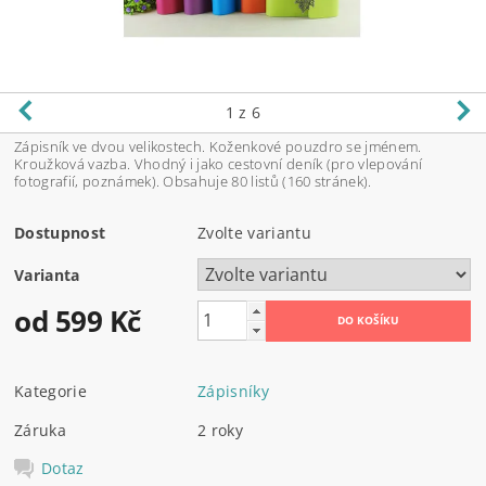
1
z 6
Zápisník ve dvou velikostech. Koženkové pouzdro se jménem.
Kroužková vazba. Vhodný i jako cestovní deník (pro vlepování
fotografií, poznámek). Obsahuje 80 listů (160 stránek).
Dostupnost
Zvolte variantu
Varianta
od 599 Kč
Kategorie
Zápisníky
Záruka
2 roky
Dotaz