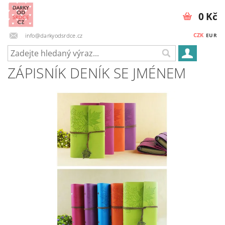
0 Kč
CZK
info@darkyodsrdce.cz
EUR
ZÁPISNÍK DENÍK SE JMÉNEM