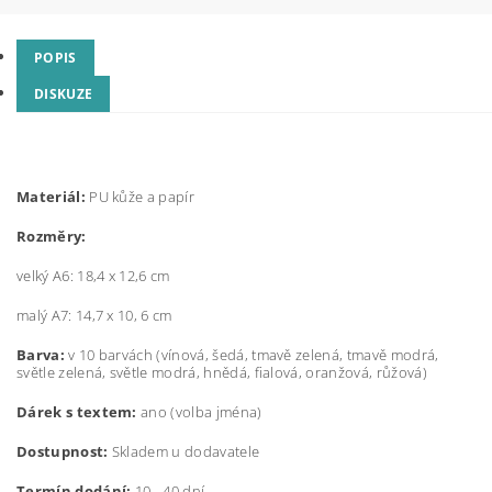
POPIS
DISKUZE
Materiál:
PU kůže a papír
Rozměry:
velký A6: 18,4 x 12,6 cm
malý A7: 14,7 x 10, 6 cm
Barva:
v 10 barvách (vínová, šedá, tmavě zelená, tmavě modrá,
světle zelená, světle modrá, hnědá, fialová, oranžová, růžová)
Dárek s textem:
ano (volba jména)
Dostupnost:
Skladem u dodavatele
Termín dodání:
10 - 40 dní