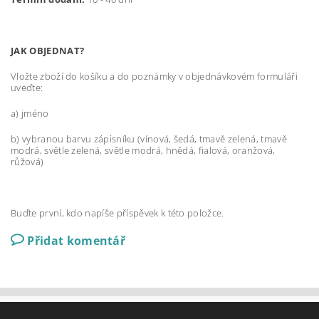
JAK OBJEDNAT?
Vložte zboží do košíku a do poznámky v objednávkovém formuláři
uveďte:
a) jméno
b) vybranou barvu zápisníku (vínová, šedá, tmavě zelená, tmavě
modrá, světle zelená, světle modrá, hnědá, fialová, oranžová,
růžová)
Buďte první, kdo napíše příspěvek k této položce.
Přidat komentář