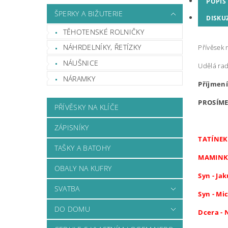
POPIS
ŠPERKY A BIŽUTERIE
DISKU
TĚHOTENSKÉ ROLNIČKY
NÁHRDELNÍKY, ŘETÍZKY
Přívěsek 
NÁUŠNICE
Udělá rad
NÁRAMKY
Příjmení
PROSÍME 
PŘÍVĚSKY NA KLÍČE
ZÁPISNÍKY
TATÍNEK 
TAŠKY A BATOHY
MAMINKA
OBALY NA KUFRY
Syn - Jak
SVATBA
Syn - Mic
DO DOMU
Dcera - 