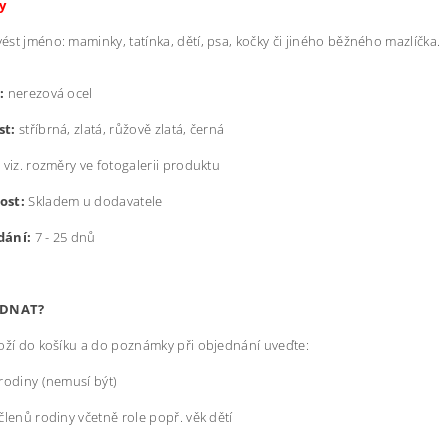
ry
st jméno: maminky, tatínka, dětí, psa, kočky či jiného běžného mazlíčka.
l:
nerezová ocel
st:
stříbrná, zlatá, růžově zlatá, černá
:
viz. rozměry ve fotogalerii produktu
ost:
Skladem u dodavatele
dání:
7 - 25 dnů
EDNAT?
oží do košíku a do poznámky při objednání uveďte:
rodiny (nemusí být)
členů rodiny včetně role popř. věk dětí