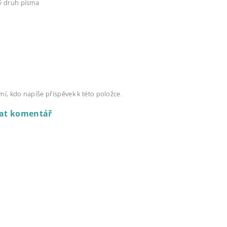
ný druh písma
ní, kdo napíše příspěvek k této položce.
dat komentář