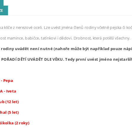
ZE
na klíče z nerezové oceli. Lze uvést jména členů rodiny včetně pejska či ko
ost mamince, babičce, tatínkovi i dědovi. Drobnost, která potěší všechny.
 rodiny uvádět není nutné (nahoře může být například pouze náp
POŘADÍ DĚTÍ UVÁDĚT DLE VĚKU. Tedy první uvést jméno nejstaršíh
- Pepa
 - Iveta
ub (12 let)
hal (5 let)
Nikolka (2 roky)