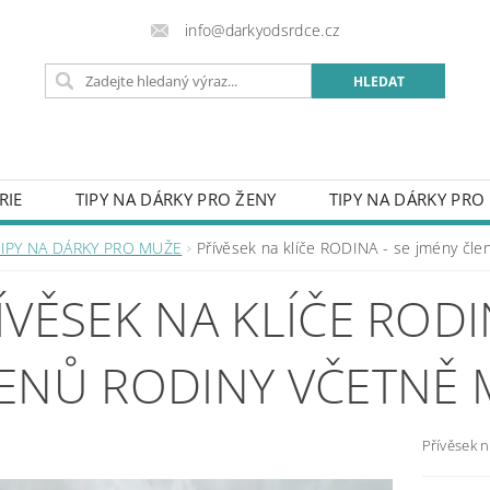
info@darkyodsrdce.cz
RIE
TIPY NA DÁRKY PRO ŽENY
TIPY NA DÁRKY PRO
URY Z FOTKY
HODINKY
OBLEČENÍ
PŘÍVĚSKY 
TIPY NA DÁRKY PRO MUŽE
Přívěsek na klíče RODINA - se jmény čle
SVATBA
DO DOMU
CEDULE S VLASTNÍM LOGEM
ÍVĚSEK NA KLÍČE RODI
VĚNÉ MOTÝLKY
RUČNĚ VYRÁBĚNÉ VÝROBKY
OBAL
OST PRO RADOST
PROČ NAKUPOVAT U NÁS
KON
ENŮ RODINY VČETNĚ 
OBCHODNÍ PODMÍNKY
NAPIŠTE NÁM
ZÁSADY P
Přívěsek n