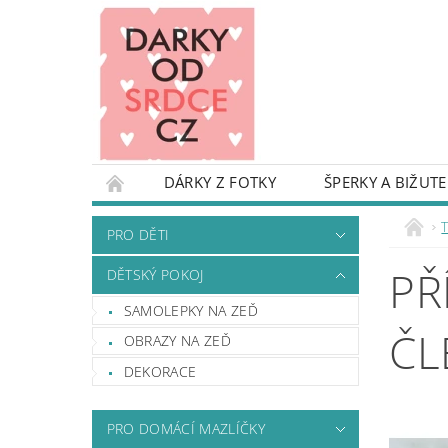
DÁRKY Z FOTKY
ŠPERKY A BIŽUTE
PRO DĚTI
DĚTSKÝ POKOJ
KARIKAT
PRO DĚTI
TAŠKY A BATOHY
OBALY NA KUFRY
PŘ
DĚTSKÝ POKOJ
DEKORACE A REKVIZITY NA OSLAVU
DŘE
SAMOLEPKY NA ZEĎ
DÁRKY S NÁPADEM - INSPIRUJ SE
DROBN
ČL
OBRAZY NA ZEĎ
PODMÍNKY OCHRANY OSOBNÍCH ÚDAJŮ
DEKORACE
PRO DOMÁCÍ MAZLÍČKY