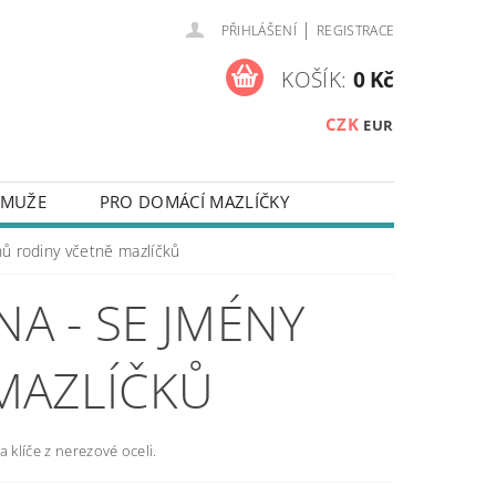
|
PŘIHLÁŠENÍ
REGISTRACE
KOŠÍK:
0 Kč
CZK
EUR
 MUŽE
PRO DOMÁCÍ MAZLÍČKY
NA KLÍČE
ZÁPISNÍKY
nů rodiny včetně mazlíčků
 NEBO TEXTEM
NA - SE JMÉNY
Y NA MOBILNÍ TELEFONY
TAKTY
MAZLÍČKŮ
OUŽÍVÁNÍ SOUBORŮ COOKIES
a klíče z nerezové oceli.