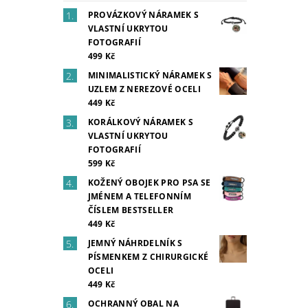
PROVÁZKOVÝ NÁRAMEK S
VLASTNÍ UKRYTOU
FOTOGRAFIÍ
499 Kč
MINIMALISTICKÝ NÁRAMEK S
UZLEM Z NEREZOVÉ OCELI
449 Kč
KORÁLKOVÝ NÁRAMEK S
VLASTNÍ UKRYTOU
FOTOGRAFIÍ
599 Kč
KOŽENÝ OBOJEK PRO PSA SE
JMÉNEM A TELEFONNÍM
ČÍSLEM BESTSELLER
449 Kč
JEMNÝ NÁHRDELNÍK S
PÍSMENKEM Z CHIRURGICKÉ
OCELI
449 Kč
OCHRANNÝ OBAL NA