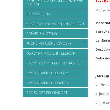
CEDULE S VLASTNÍM LOGEM NEBO
Pes - Ke
TEXTEM
Možno uvé
DÁRKY Z FOTKY
Materiá
DEKORACE A REKVIZITY NA OSLAVU
Barevno
DŘEVĚNÉ MOTÝLKY
Velikost
RUČNĚ VYRÁBĚNÉ VÝROBKY
Dostupn
OBALY NA MOBILNÍ TELEFONY
Doba do
DÁRKY S NÁPADEM - INSPIRUJ SE
TIPY NA DÁRKY PRO ŽENY
JAK OBJ
TIPY NA DÁRKY PRO MUŽE
Vložte zb
DROBNOST PRO RADOST
a) jméno 
b) jména 