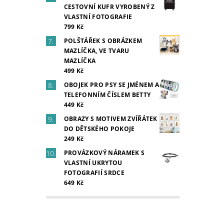
CESTOVNÍ KUFR VYROBENÝ Z
VLASTNÍ FOTOGRAFIE
799 Kč
POLŠTÁŘEK S OBRÁZKEM
MAZLÍČKA, VE TVARU
MAZLÍČKA
499 Kč
OBOJEK PRO PSY SE JMÉNEM A
TELEFONNÍM ČÍSLEM BETTY
449 Kč
OBRAZY S MOTIVEM ZVÍŘÁTEK
DO DĚTSKÉHO POKOJE
249 Kč
PROVÁZKOVÝ NÁRAMEK S
VLASTNÍ UKRYTOU
FOTOGRAFIÍ SRDCE
649 Kč