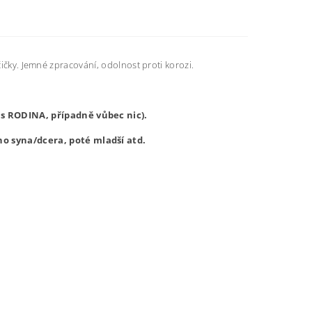
čičky. Jemné zpracování, odolnost proti korozi.
is RODINA, případně vůbec nic).
o syna/dcera, poté mladší atd.