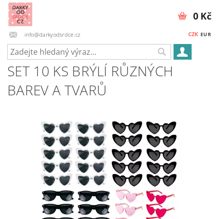
0 Kč
CZK
info@darkyodsrdce.cz
EUR
SET 10 KS BRÝLÍ RŮZNÝCH
BAREV A TVARŮ