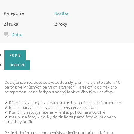
Kategorie
Svatba
Záruka
2 roky
Dotaz
POPIS
DISKUZE
Dodejte své rozlučce se svobodou styl a šmrnc s tímto setem 10
party brýlí v různých barvách a tvarech! Perfektní doplněk pro
nezapomenutelné fotky a sladěný look celého týmu nevěsty.
✔ Různé styly – brýle ve tvaru srdce, hranaté i klasické provedení
✔ Různé barvy – černé, bílé, růžové, červené a další
✔ Kvalitní plastový materiál – lehké, pohodlné a odolné
✔ Ideální na fotky – skvělý doplněk na party, fotokoutek nebo
tematický outfit
Perfektní dárek pro tým nevěsty a skvělý doplněk na každou