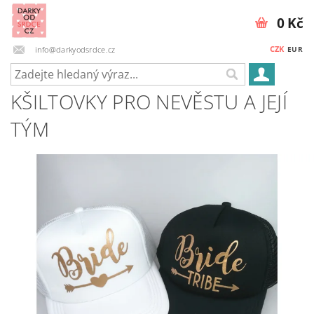
0 Kč
CZK
info@darkyodsrdce.cz
EUR
KŠILTOVKY PRO NEVĚSTU A JEJÍ
TÝM