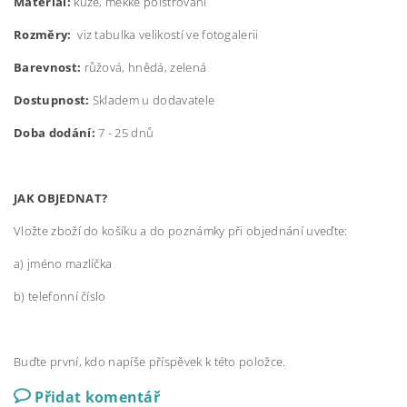
Materiál:
kůže, měkké polstrování
Rozměry:
viz tabulka velikostí ve fotogalerii
Barevnost:
růžová, hnědá, zelená
Dostupnost:
Skladem u dodavatele
Doba dodání:
7 - 25 dnů
JAK OBJEDNAT?
Vložte zboží do košíku a do poznámky při objednání uveďte:
a) jméno mazlíčka
b) telefonní číslo
Buďte první, kdo napíše příspěvek k této položce.
Přidat komentář