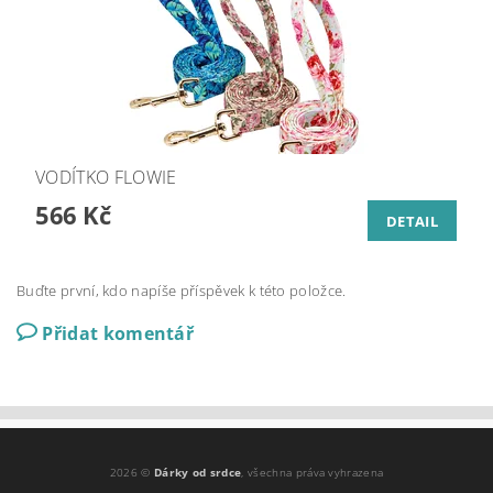
VODÍTKO FLOWIE
566 Kč
DETAIL
Buďte první, kdo napíše příspěvek k této položce.
Přidat komentář
2026 ©
Dárky od srdce
, všechna práva vyhrazena