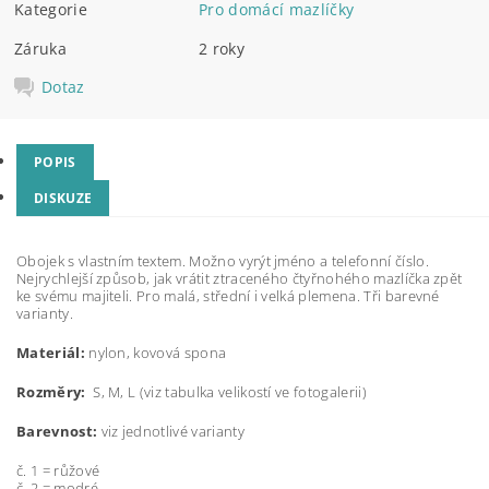
Kategorie
Pro domácí mazlíčky
Záruka
2 roky
Dotaz
POPIS
DISKUZE
Obojek s vlastním textem. Možno vyrýt jméno a telefonní číslo.
Nejrychlejší způsob, jak vrátit ztraceného čtyřnohého mazlíčka zpět
ke svému majiteli. Pro malá, střední i velká plemena. Tři barevné
varianty.
Materiál:
nylon, kovová spona
Rozměry:
S, M, L (viz tabulka velikostí ve fotogalerii)
Barevnost:
viz jednotlivé varianty
č. 1 = růžové
č. 2 = modré