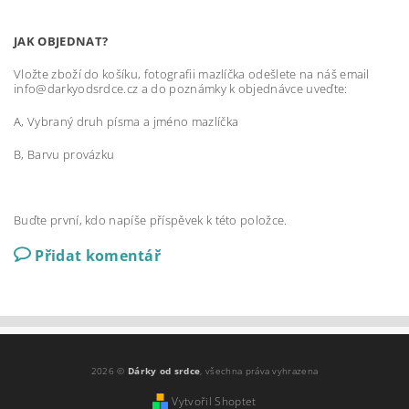
JAK OBJEDNAT?
Vložte zboží do košíku, fotografii mazlíčka odešlete na náš email
info@darkyodsrdce.cz a do poznámky k objednávce uveďte:
A, Vybraný druh písma a jméno mazlíčka
B, Barvu provázku
Buďte první, kdo napíše příspěvek k této položce.
Přidat komentář
2026 ©
Dárky od srdce
, všechna práva vyhrazena
Vytvořil Shoptet