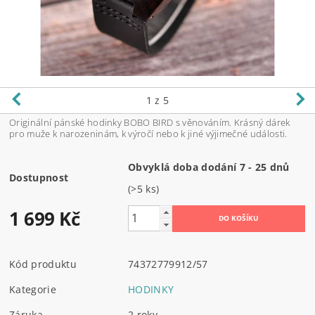
1
z 5
Originální pánské hodinky BOBO BIRD s věnováním. Krásný dárek
pro muže k narozeninám, k výročí nebo k jiné výjimečné události.
Obvyklá doba dodání 7 - 25 dnů
Dostupnost
(>5 ks)
1 699 Kč
Kód produktu
74372779912/57
Kategorie
HODINKY
Záruka
2 roky