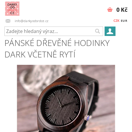
0 Kč
CZK
info@darkyodsrdce.cz
EUR
PÁNSKÉ DŘEVĚNÉ HODINKY
DARK VČETNĚ RYTÍ