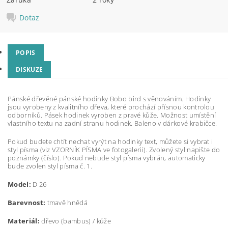
Dotaz
POPIS
DISKUZE
Pánské dřevěné pánské hodinky Bobo bird s věnováním. Hodinky
jsou vyrobeny z kvalitního dřeva, které prochází přísnou kontrolou
odborníků. Pásek hodinek vyroben z pravé kůže. Možnost umístění
vlastního textu na zadní stranu hodinek. Baleno v dárkové krabičce.
Pokud budete chtít nechat vyrýt na hodinky text, můžete si vybrat i
styl písma (viz VZORNÍK PÍSMA ve fotogalerii). Zvolený styl napište do
poznámky (číslo). Pokud nebude styl písma vybrán, automaticky
bude zvolen styl písma č. 1.
Model:
D 26
Barevnost:
tmavě hnědá
Materiál:
dřevo (bambus) / kůže