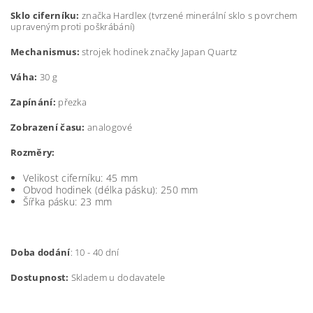
Sklo ciferníku:
značka Hardlex (t
vrzené minerální sklo s povrchem
upraveným proti poškrábání)
Mechanismus:
strojek hodinek značky Japan Quartz
Váha:
30 g
Zapínání:
přezka
Zobrazení času:
analogové
Rozměry:
Velikost ciferníku: 45 mm
Obvod hodinek (délka pásku): 250 mm
Šířka pásku:
23 mm
Doba dodání
: 10 - 40 dní
Dostupnost:
Skladem u dodavatele