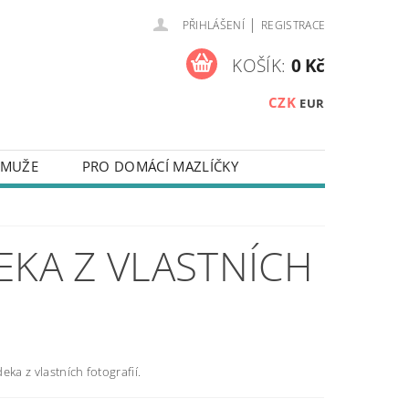
|
PŘIHLÁŠENÍ
REGISTRACE
KOŠÍK:
0 Kč
CZK
EUR
 MUŽE
PRO DOMÁCÍ MAZLÍČKY
NA KLÍČE
ZÁPISNÍKY
 NEBO TEXTEM
EKA Z VLASTNÍCH
Y NA MOBILNÍ TELEFONY
TAKTY
OUŽÍVÁNÍ SOUBORŮ COOKIES
eka z vlastních fotografií.