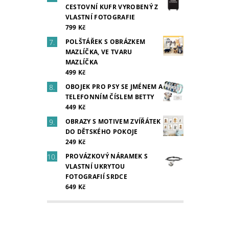
CESTOVNÍ KUFR VYROBENÝ Z
VLASTNÍ FOTOGRAFIE
799 Kč
POLŠTÁŘEK S OBRÁZKEM
MAZLÍČKA, VE TVARU
MAZLÍČKA
499 Kč
OBOJEK PRO PSY SE JMÉNEM A
TELEFONNÍM ČÍSLEM BETTY
449 Kč
OBRAZY S MOTIVEM ZVÍŘÁTEK
DO DĚTSKÉHO POKOJE
249 Kč
PROVÁZKOVÝ NÁRAMEK S
VLASTNÍ UKRYTOU
FOTOGRAFIÍ SRDCE
649 Kč