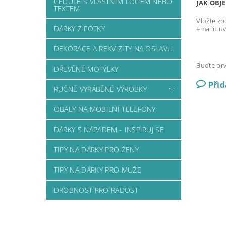
CEDULE S VLASTNÍM LOGEM NEBO
JAK OBJ
TEXTEM
Vložte zb
DÁRKY Z FOTKY
emailu uv
DEKORACE A REKVIZITY NA OSLAVU
Buďte prv
DŘEVĚNÉ MOTÝLKY
Při
RUČNĚ VYRÁBĚNÉ VÝROBKY
OBALY NA MOBILNÍ TELEFONY
DÁRKY S NÁPADEM - INSPIRUJ SE
TIPY NA DÁRKY PRO ŽENY
TIPY NA DÁRKY PRO MUŽE
DROBNOST PRO RADOST