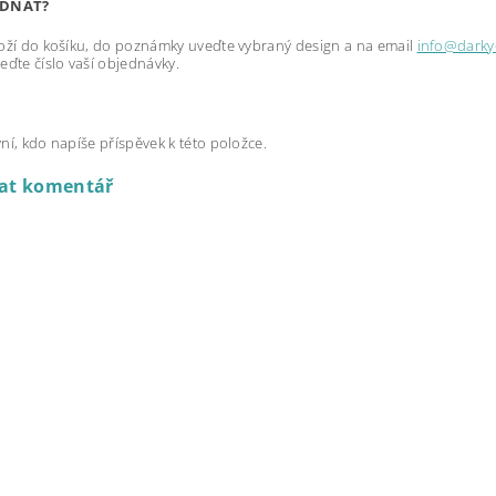
EDNAT?
oží do košíku, do poznámky uveďte vybraný design a na email
info@darky
eďte číslo vaší objednávky.
ní, kdo napíše příspěvek k této položce.
dat komentář