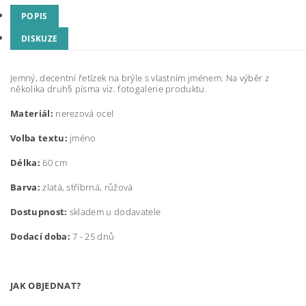
POPIS
DISKUZE
Jemný, decentní řetízek na brýle s vlastním jménem. Na výběr z
několika druh§ písma viz. fotogalerie produktu.
Materiál:
nerezová ocel
Volba textu:
jméno
Délka:
60 cm
Barva:
zlatá, stříbrná, růžová
Dostupnost:
skladem u dodavatele
Dodací doba:
7 - 25 dnů
JAK OBJEDNAT?